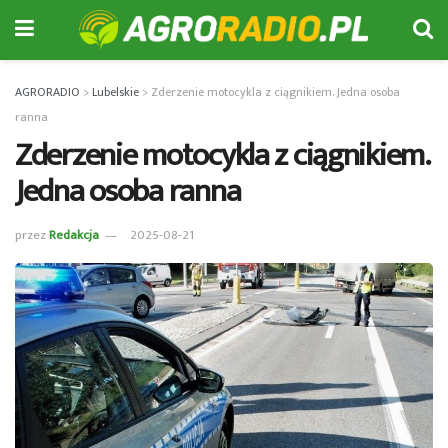
AGRORADIO
>
Lubelskie
>
Zderzenie motocykla z ciągnikiem. Jedna osoba
ranna
Zderzenie motocykla z ciągnikiem.
Jedna osoba ranna
przez
Redakcja
2025-08-21