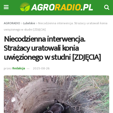
AGRORADIO
>
Lubelskie
>
Niecodzienna interwencja. Strażacy uratowali konia
uwięzionego w studni [ZDJĘCIA]
Niecodzienna interwencja.
Strażacy uratowali konia
uwięzionego w studni [ZDJĘCIA]
przez
Redakcja
2025-08-26