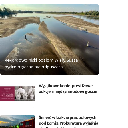
Rekordowo niski poziom Wisły. Susza
hydrologiczna nie odpuszcza
Wyjątkowe konie, prestiżowe
aukcje i międzynarodowi goście
Śmierć w trakcie prac polowych
pod Łomżą. Prokuratura wyjaśnia