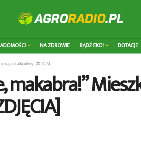
IADOMOŚCI
NA ZDROWIE
BĄDŹ EKO!
DOTACJE
suwają skutki ulewy [ZDJĘCIA]
e, makabra!” Miesz
ZDJĘCIA]