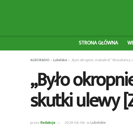
STRONA GŁÓWNA
W
AGRORADIO
>
Lubelskie
>
„Było okropnie, makabra!” Mieszkańcy u
„Było okropni
skutki ulewy [
przez
Redakcja
2024-06-06
w
Lubelskie