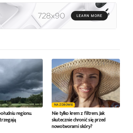
aby
zwiększyć
lub
zmniejszyć
głośność.
NA ZDROWIE
ołudniu regionu.
Nie tylko krem z filtrem. Jak
trzegają
skutecznie chronić się przed
nowotworami skóry?