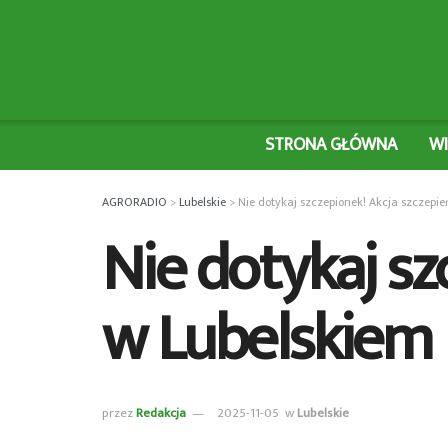
STRONA GŁÓWNA
W
AGRORADIO
>
Lubelskie
>
Nie dotykaj szczepionek! Akcja szczepie
Nie dotykaj sz
w Lubelskiem
przez
Redakcja
2025-11-05
w
Lubelskie