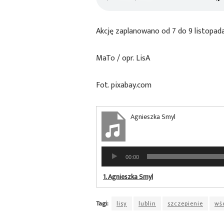
Akcję zaplanowano od 7 do 9 listopad
MaTo / opr. LisA
Fot. pixabay.com
Agnieszka Smyl
Odtwarzacz
00:00
plików
dźwiękowych
1.
Agnieszka Smyl
Tagi:
lisy
lublin
szczepienie
wś