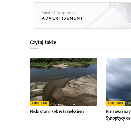
Czytaj także
LUBELSKIE
LUBELSKIE
Niski stan rzek w Lubelskiem
Burzowo na p
Synoptycy os