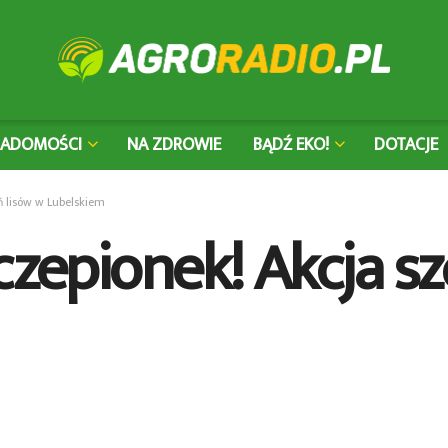
IADOMOŚCI
NA ZDROWIE
BĄDŹ EKO!
DOTACJE
ń lisów w Lubelskiem
czepionek! Akcja sz