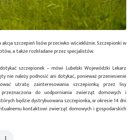
akcja szczepień lisów przeciwko wściekliźnie. Szczepionki w
otów, a także rozkładane przez specjalistów.
 dotykać szczepionek – mówi Lubelski Wojewódzki Lekarz
ęty nie należy podnosić ani dotykać, ponieważ przeniesienie
wać utratę zainteresowania szczepionką przez lisy
st przeznaczona do uodporniania zwierząt domowych i
 których będzie dystrybuowana szczepionka, w okresie 14 dni
wentualnemu kontaktowi zwierząt domowych i gospodarskich