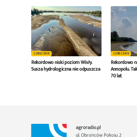
LUBELSKIE
LUBELSKIE
Rekordowo niski poziom Wisły.
Rekordowo ni
Susza hydrologiczna nie odpuszcza
Annopolu. Tak
70 lat
agroradio.pl
ul. Obrońców Pokoju 2