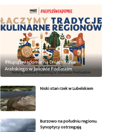
#KupujŚwiadomie na Dniach Konia
Arabskiego w Janowie Podlaskim
Niski stan rzek w Lubelskiem
Burzowo na południu regionu.
Synoptycy ostrzegają