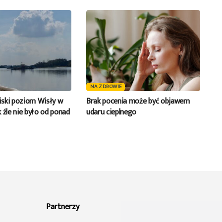
NA ZDROWIE
ski poziom Wisły w
Brak pocenia może być objawem
 źle nie było od ponad
udaru cieplnego
Partnerzy