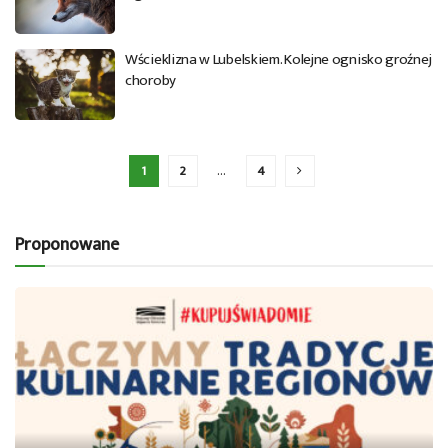
Wścieklizna w Lubelskiem. Kolejne ognisko groźnej
choroby
1
2
…
4
Proponowane