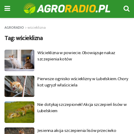
AGRORADIO
>
wścieklizna
Tag:
wścieklizna
Wścieklizna w powiecie. Obowiązuje nakaz
szczepienia kotów
Pierwsze ognisko wścieklizny w Lubelskiem. Chory
kot ugryzł właściciela
Nie dotykaj szczepionek! Akcja szczepień lisów w
Lubelskiem
Jesienna akcja szczepienia lisów przeciwko