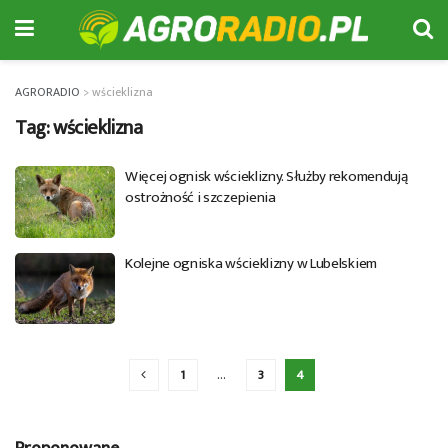
AGRORADIO
>
wścieklizna
Tag:
wścieklizna
Więcej ognisk wścieklizny. Służby rekomendują
ostrożność i szczepienia
Kolejne ogniska wścieklizny w Lubelskiem
1
…
3
4