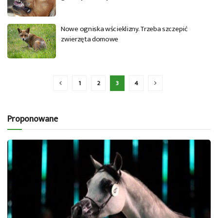
Nowe ogniska wścieklizny. Trzeba szczepić
zwierzęta domowe
1
2
3
4
Proponowane