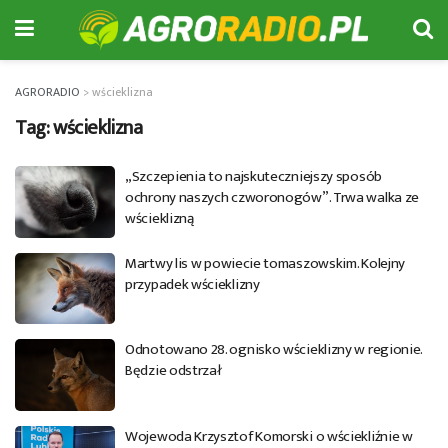
AGRORADIO
>
wścieklizna
Tag:
wścieklizna
„Szczepienia to najskuteczniejszy sposób
ochrony naszych czworonogów”. Trwa walka ze
wścieklizną
Martwy lis w powiecie tomaszowskim. Kolejny
przypadek wścieklizny
Odnotowano 28. ognisko wścieklizny w regionie.
Będzie odstrzał
Wojewoda Krzysztof Komorski o wściekliźnie w