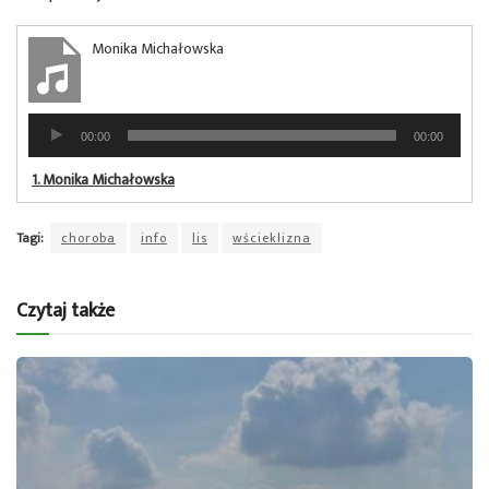
Monika Michałowska
Odtwarzacz
00:00
00:00
plików
dźwiękowych
1.
Monika Michałowska
Tagi:
choroba
info
lis
wścieklizna
Czytaj także