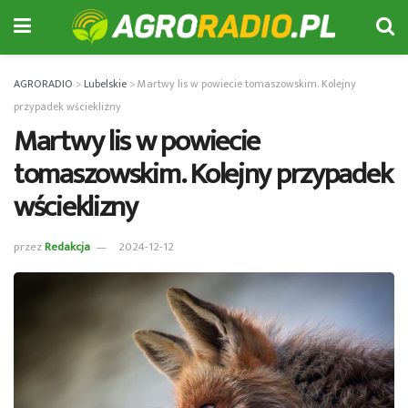
AGRORADIO
>
Lubelskie
>
Martwy lis w powiecie tomaszowskim. Kolejny
przypadek wścieklizny
Martwy lis w powiecie
tomaszowskim. Kolejny przypadek
wścieklizny
przez
Redakcja
2024-12-12