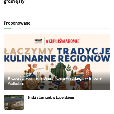
groźniejszy
Proponowane
#KupujŚwiadomie na Dniach Konia Arabskiego w Janowie
Podlaskim
Niski stan rzek w Lubelskiem