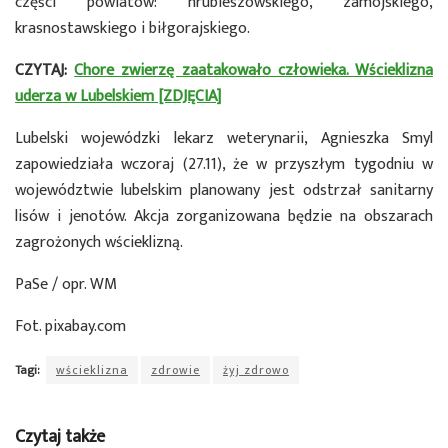
części powiatów: hrubieszowskiego, zamojskiego,
krasnostawskiego i biłgorajskiego.
CZYTAJ:
Chore zwierzę zaatakowało człowieka. Wścieklizna
uderza w Lubelskiem [ZDJĘCIA]
Lubelski wojewódzki lekarz weterynarii, Agnieszka Smyl
zapowiedziała wczoraj (27.11), że w przyszłym tygodniu w
województwie lubelskim planowany jest odstrzał sanitarny
lisów i jenotów. Akcja zorganizowana będzie na obszarach
zagrożonych wścieklizną.
PaSe / opr. WM
Fot. pixabay.com
Tagi:
wścieklizna
zdrowie
żyj zdrowo
Czytaj także