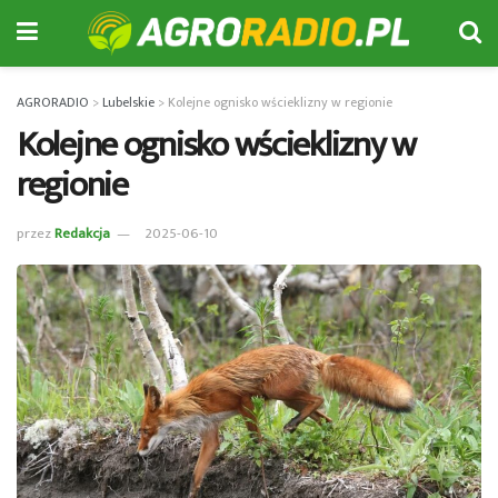
AGRORADIO
>
Lubelskie
>
Kolejne ognisko wścieklizny w regionie
Kolejne ognisko wścieklizny w
regionie
przez
Redakcja
2025-06-10