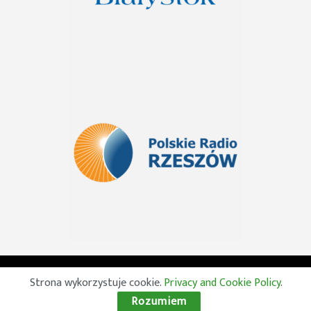
© 2026 Wszelkie prawa zastrzeżone. Radio Lublin S.A. w
Strona wykorzystuje cookie.
Privacy and Cookie Policy
.
likwidacji
Rozumiem