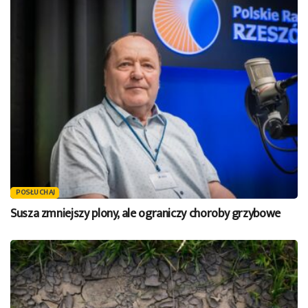
POSŁUCHAJ
Susza zmniejszy plony, ale ograniczy choroby grzybowe