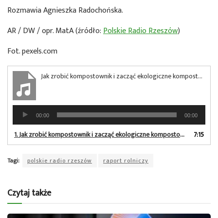
Rozmawia Agnieszka Radochońska.
AR / DW / opr. MatA (źródło:
Polskie Radio Rzeszów
)
Fot. pexels.com
Jak zrobić kompostownik i zacząć ekologiczne kompostowanie
Odtwarzacz
00:00
00:00
plików
dźwiękowych
1.
Jak zrobić kompostownik i zacząć ekologiczne kompostowanie
7:15
Tagi:
polskie radio rzeszów
raport rolniczy
Czytaj także