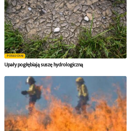
POSŁUCHAJ
Upały pogłębiają suszę hydrologiczną