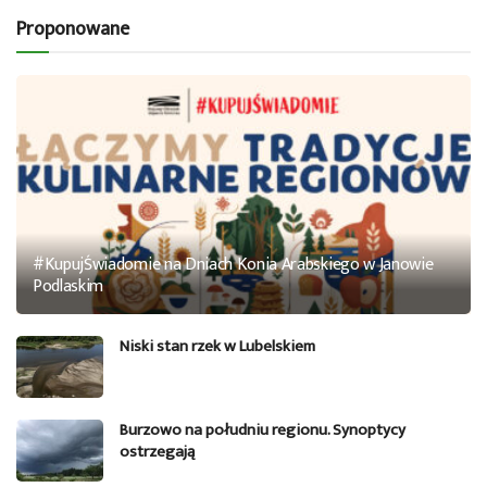
Proponowane
#KupujŚwiadomie na Dniach Konia Arabskiego w Janowie
Podlaskim
Niski stan rzek w Lubelskiem
Burzowo na południu regionu. Synoptycy
ostrzegają