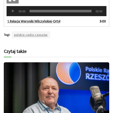
Odtwarzacz
00:00
00:00
plików
dźwiękowych
1.
Relacja Weroniki Wilczyńskiej-Ortyl
3:03
Tagi:
polskie radio rzeszów
Czytaj także