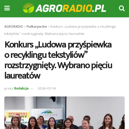
AGRORADIO
>
Podkarpackie
>
Konkurs „Ludowa przyśpiewka o recyklingu
tekstyliów” rozstrzygnięty. Wybrano pięciu laureatów
Konkurs „Ludowa przyśpiewka
o recyklingu tekstyliów”
rozstrzygnięty. Wybrano pięciu
laureatów
przez
Redakcja
2026-01-14