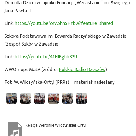
Dom dla Dzieci w Lipniku Fundacji „Wzrastanie” im. Świętego
Jana Pawła II
Link:
https://youtu.be/oYA5hhSHYbw?feature=shared
Szkoła Podstawowa im. Edwarda Raczyńskiego w Zawadzie
(Zespół Szkół w Zawadzie)
Link:
https://youtu.be/41HIBghhB2U
WWO / opr. MatA (źródło:
Polskie Radio Rzeszów
)
Fot. W. Wilczyńska-Ortyl (PRRz) – materiał nadesłany
Relacja Weroniki Wilczyńskiej-Ortyl