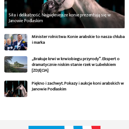
Siła i delikatność. Najpiękniejsze konie prezentują się w
Janowie Podlaskim
Minister rolnictwa: Konie arabskie to nasza chluba
i marka
„Brakuje krwi w krwiobiegu przyrody”. Ekspert o
dramatycznie niskim stanie rzek w Lubelskiem
[ZDJĘCIA]
Piękno i zachwyt. Pokazy i aukcje koni arabskich w
Janowie Podlaskim