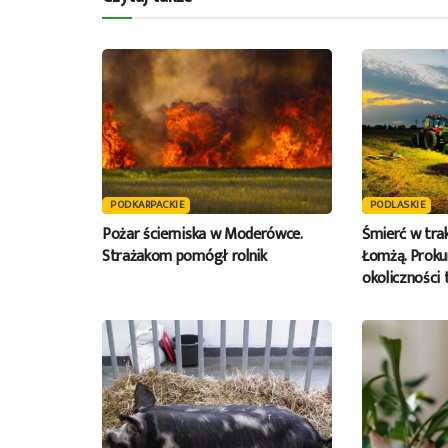
PODKARPACKIE
PODLASKIE
Pożar ścierniska w Moderówce.
Śmierć w tra
Strażakom pomógł rolnik
Łomżą. Proku
okoliczności 