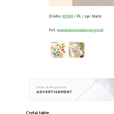
Źródło:
KOWR
/ RL / opr. MatA
Fot.
www.kupujswiadomie.gov.pl
Czytaj także