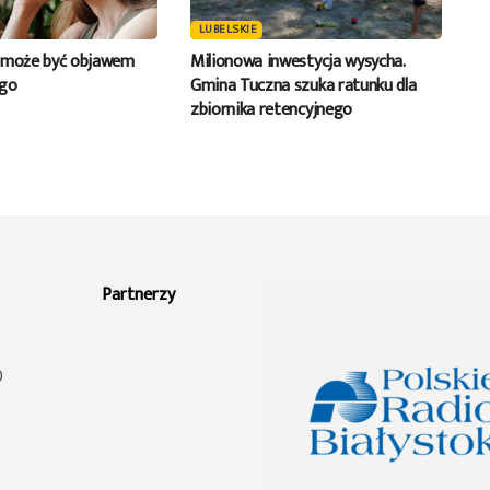
LUBELSKIE
a może być objawem
Milionowa inwestycja wysycha.
ego
Gmina Tuczna szuka ratunku dla
zbiornika retencyjnego
Partnerzy
0