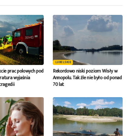
LUBELSKIE
kcie prac polowych pod
Rekordowo niski poziom Wisły w
ratura wyjaśnia
Annopolu. Tak źle nie było od ponad
tragedii
70 lat