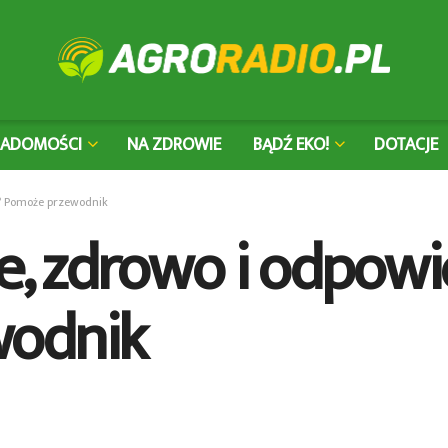
IADOMOŚCI
NA ZDROWIE
BĄDŹ EKO!
DOTACJE
e? Pomoże przewodnik
e, zdrowo i odpowi
wodnik