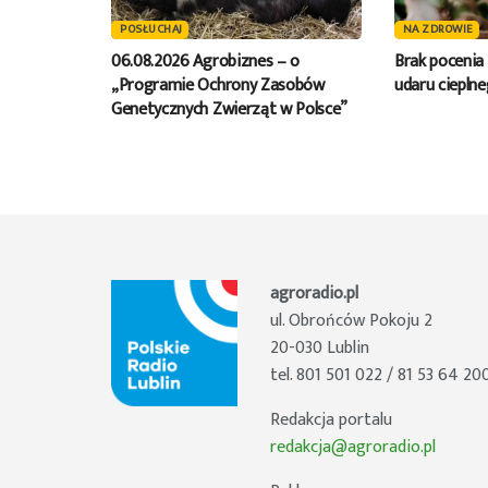
POSŁUCHAJ
NA ZDROWIE
06.08.2026 Agrobiznes – o
Brak poceni
„Programie Ochrony Zasobów
udaru ciepln
Genetycznych Zwierząt w Polsce”
agroradio.pl
ul. Obrońców Pokoju 2
20-030 Lublin
tel. 801 501 022 / 81 53 64 20
Redakcja portalu
redakcja@agroradio.pl