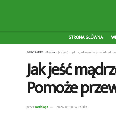
STRONA GŁÓWNA
W
AGRORADIO
>
Polska
>
Jak jeść mądrze, zdrowo i odpowiedzialni
Jak jeść mądrz
Pomoże prze
przez
Redakcja
2026-01-28
w
Polska