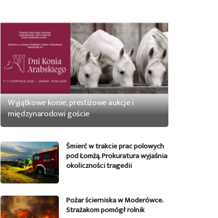
Wyjątkowe konie, prestiżowe aukcje i
międzynarodowi goście
Śmierć w trakcie prac polowych
pod Łomżą. Prokuratura wyjaśnia
okoliczności tragedii
Pożar ścierniska w Moderówce.
Strażakom pomógł rolnik