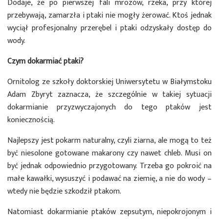
Dodaje, że po pierwszej fali mrozów, rzeka, przy której
przebywają, zamarzła i ptaki nie mogły żerować. Ktoś jednak
wyciął profesjonalny przerębel i ptaki odzyskały dostęp do
wody.
Czym dokarmiać ptaki?
Ornitolog ze szkoły doktorskiej Uniwersytetu w Białymstoku
Adam Zbyryt zaznacza, że szczególnie w takiej sytuacji
dokarmianie przyzwyczajonych do tego ptaków jest
koniecznością.
Najlepszy jest pokarm naturalny, czyli ziarna, ale mogą to też
być niesolone gotowane makarony czy nawet chleb. Musi on
być jednak odpowiednio przygotowany. Trzeba go pokroić na
małe kawałki, wysuszyć i podawać na ziemię, a nie do wody –
wtedy nie będzie szkodził ptakom.
Natomiast dokarmianie ptaków zepsutym, niepokrojonym i