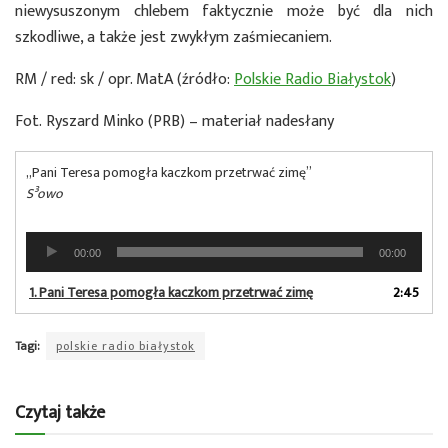
niewysuszonym chlebem faktycznie może być dla nich
szkodliwe, a także jest zwykłym zaśmiecaniem.
RM / red: sk / opr. MatA (źródło:
Polskie Radio Białystok
)
Fot. Ryszard Minko (PRB) – materiał nadesłany
„Pani Teresa pomogła kaczkom przetrwać zimę”
S³owo
Odtwarzacz
00:00
00:00
plików
dźwiękowych
1.
Pani Teresa pomogła kaczkom przetrwać zimę
2:45
Tagi:
polskie radio białystok
Czytaj także