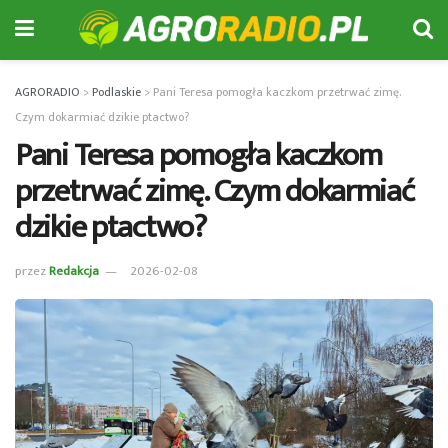
AGRORADIO
>
Podlaskie
>
Pani Teresa pomogła kaczkom przetrwać zimę.
Czym dokarmiać dzikie ptactwo?
Pani Teresa pomogła kaczkom
przetrwać zimę. Czym dokarmiać
dzikie ptactwo?
przez
Redakcja
2026-02-08