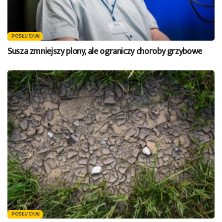
POSŁUCHAJ
Susza zmniejszy plony, ale ograniczy choroby grzybowe
POSŁUCHAJ