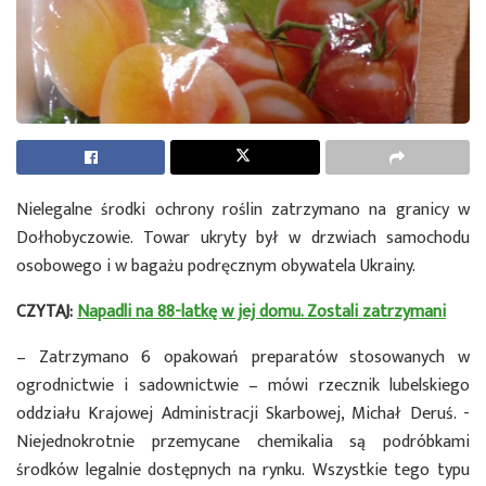
Nielegalne środki ochrony roślin zatrzymano na granicy w
Dołhobyczowie. Towar ukryty był w drzwiach samochodu
osobowego i w bagażu podręcznym obywatela Ukrainy.
CZYTAJ:
Napadli na 88-latkę w jej domu. Zostali zatrzymani
– Zatrzymano 6 opakowań preparatów stosowanych w
ogrodnictwie i sadownictwie – mówi rzecznik lubelskiego
oddziału Krajowej Administracji Skarbowej, Michał Deruś. -
Niejednokrotnie przemycane chemikalia są podróbkami
środków legalnie dostępnych na rynku. Wszystkie tego typu