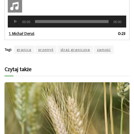
Odtwarzacz
00:00
00:00
plików
dźwiękowych
1.
Michał Deruś
0:23
Tagi:
granica
przemyt
straż graniczna
zamość
Czytaj także