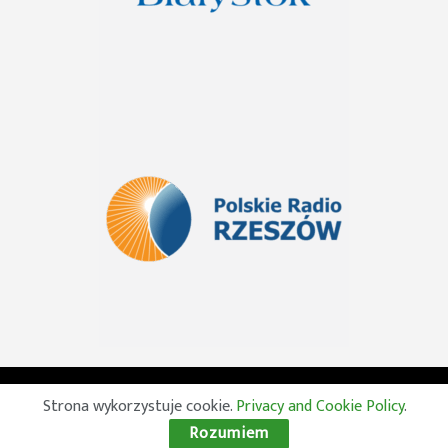
© 2026 Wszelkie prawa zastrzeżone. Radio Lublin S.A. w
Strona wykorzystuje cookie.
Privacy and Cookie Policy
.
likwidacji
Rozumiem