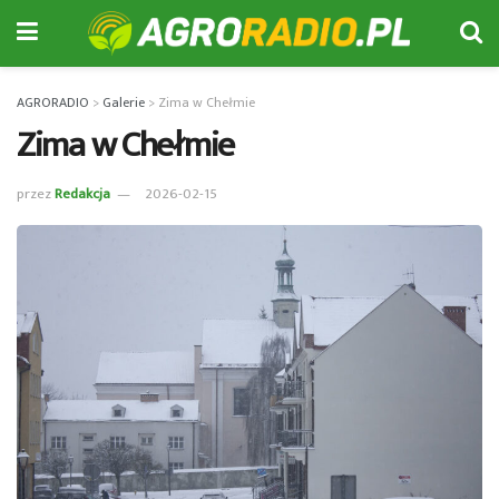
AGRORADIO
>
Galerie
>
Zima w Chełmie
Zima w Chełmie
przez
Redakcja
2026-02-15