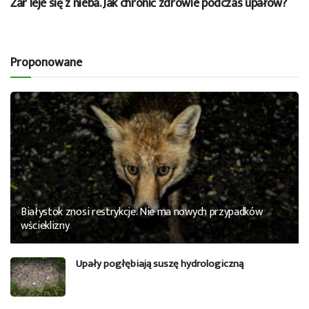
Żar leje się z nieba. Jak chronić zdrowie podczas upałów?
Proponowane
Białystok znosi restrykcje. Nie ma nowych przypadków
wścieklizny
Upały pogłębiają suszę hydrologiczną