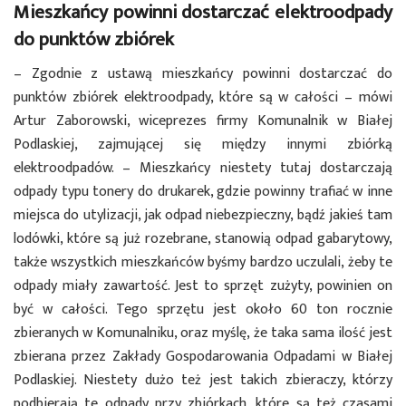
Mieszkańcy powinni dostarczać elektroodpady
do punktów zbiórek
– Zgodnie z ustawą mieszkańcy powinni dostarczać do
punktów zbiórek elektroodpady, które są w całości – mówi
Artur Zaborowski, wiceprezes firmy Komunalnik w Białej
Podlaskiej, zajmującej się między innymi zbiórką
elektroodpadów. – Mieszkańcy niestety tutaj dostarczają
odpady typu tonery do drukarek, gdzie powinny trafiać w inne
miejsca do utylizacji, jak odpad niebezpieczny, bądź jakieś tam
lodówki, które są już rozebrane, stanowią odpad gabarytowy,
także wszystkich mieszkańców byśmy bardzo uczulali, żeby te
odpady miały zawartość. Jest to sprzęt zużyty, powinien on
być w całości. Tego sprzętu jest około 60 ton rocznie
zbieranych w Komunalniku, oraz myślę, że taka sama ilość jest
zbierana przez Zakłady Gospodarowania Odpadami w Białej
Podlaskiej. Niestety dużo też jest takich zbieraczy, którzy
podbierają te odpady przy zbiórkach, które są też czasami