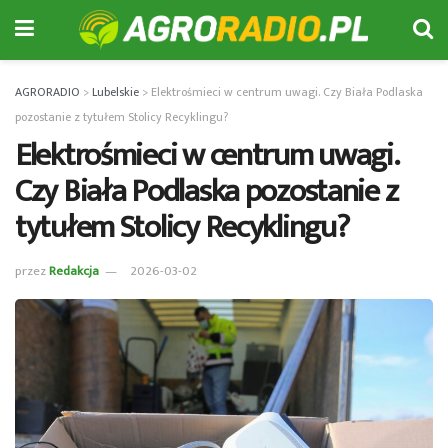
AGRORADIO
>
Lubelskie
>
Elektrośmieci w centrum uwagi. Czy Biała Podlaska
pozostanie z tytułem Stolicy Recyklingu?
Elektrośmieci w centrum uwagi.
Czy Biała Podlaska pozostanie z
tytułem Stolicy Recyklingu?
przez
Redakcja
2026-03-02