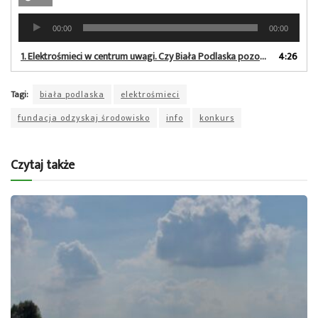
Odtwarzacz
00:00
00:00
plików
dźwiękowych
1.
Elektrośmieci w centrum uwagi. Czy Biała Podlaska pozostanie z tytułem Stolicy Recyklingu?
4:26
Tagi:
biała podlaska
elektrośmieci
fundacja odzyskaj środowisko
info
konkurs
Czytaj także