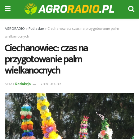
AGRORADIO
>
Podlaskie
>
Ciechanowiec: czas na przygotowanie palm
wielkanocnych
Ciechanowiec: czas na
przygotowanie palm
wielkanocnych
przez
Redakcja
2026-03-02