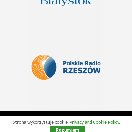
© 2026 Wszelkie prawa zastrzeżone. Radio Lublin S.A. w
Strona wykorzystuje cookie.
Privacy and Cookie Policy
.
likwidacji
Rozumiem