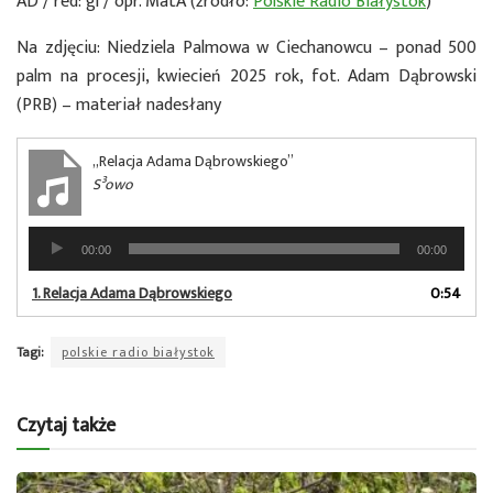
AD / red: gl / opr. MatA (źródło:
Polskie Radio Białystok
)
Na zdjęciu: Niedziela Palmowa w Ciechanowcu – ponad 500
palm na procesji, kwiecień 2025 rok, fot. Adam Dąbrowski
(PRB) – materiał nadesłany
„Relacja Adama Dąbrowskiego”
S³owo
Odtwarzacz
00:00
00:00
plików
dźwiękowych
1.
Relacja Adama Dąbrowskiego
0:54
Tagi:
polskie radio białystok
Czytaj także