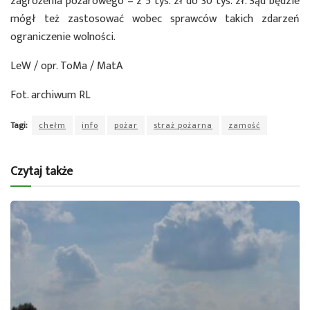
zagrożenia pożarowego – z 5 tys. zł do 30 tys. zł. Sąd będzie
mógł też zastosować wobec sprawców takich zdarzeń
ograniczenie wolności.
LeW / opr. ToMa / MatA
Fot. archiwum RL
Tagi:
chełm
info
pożar
straż pożarna
zamość
Czytaj także