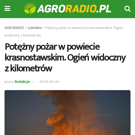
AGRORADIO
>
Lubelskie
>
Potężny pożar w powiecie krasnostawskim. Ogień
widoczny z kilometrów
Potężny pożar w powiecie
krasnostawskim. Ogień widoczny
z kilometrów
przez
Redakcja
2026-03-24