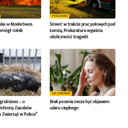
PODLASKIE
iska w Moderówce.
Śmierć w trakcie prac polowych pod
mógł rolnik
Łomżą. Prokuratura wyjaśnia
okoliczności tragedii
NA ZDROWIE
grobiznes – o
Brak pocenia może być objawem
Ochrony Zasobów
udaru cieplnego
 Zwierząt w Polsce”