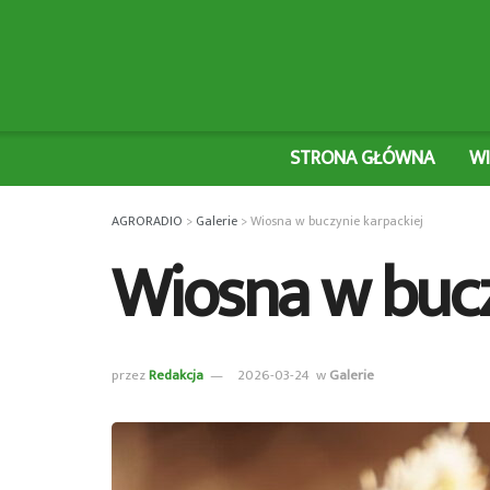
STRONA GŁÓWNA
W
AGRORADIO
>
Galerie
>
Wiosna w buczynie karpackiej
Wiosna w bucz
przez
Redakcja
2026-03-24
w
Galerie