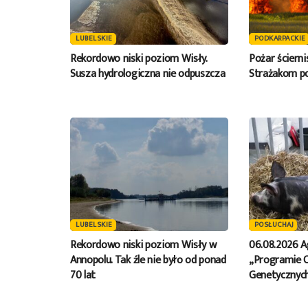
LUBELSKIE
PODKARPACKIE
Rekordowo niski poziom Wisły.
Pożar ściern
Susza hydrologiczna nie odpuszcza
Strażakom po
LUBELSKIE
POSŁUCHAJ
Rekordowo niski poziom Wisły w
06.08.2026 A
Annopolu. Tak źle nie było od ponad
„Programie 
70 lat
Genetycznych