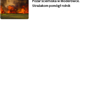
Pożar ścierniska w Moderówce.
Strażakom pomógł rolnik