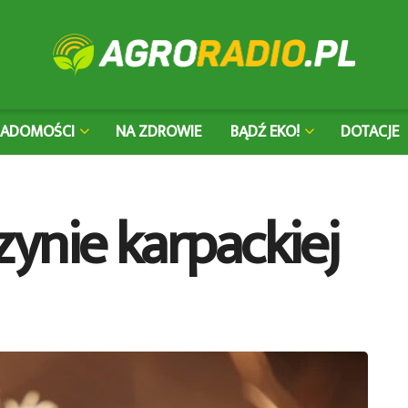
IADOMOŚCI
NA ZDROWIE
BĄDŹ EKO!
DOTACJE
ynie karpackiej