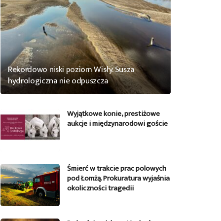
Rekordowo niski poziom Wisły. Susza
hydrologiczna nie odpuszcza
Wyjątkowe konie, prestiżowe
aukcje i międzynarodowi goście
Śmierć w trakcie prac polowych
pod Łomżą. Prokuratura wyjaśnia
okoliczności tragedii