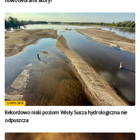
nowotworami skóry?
LUBELSKIE
Rekordowo niski poziom Wisły. Susza hydrologiczna nie
odpuszcza