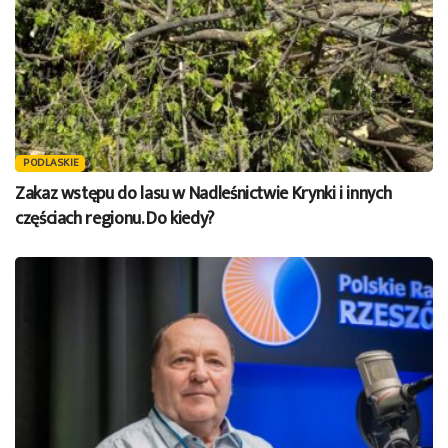
PODLASKIE
Zakaz wstępu do lasu w Nadleśnictwie Krynki i innych
częściach regionu. Do kiedy?