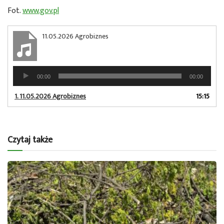
Fot.
www.gov.pl
11.05.2026 Agrobiznes
Odtwarzacz
00:00
00:00
plików
dźwiękowych
1.
11.05.2026 Agrobiznes
15:15
Czytaj także