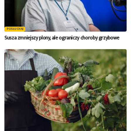
POSŁUCHAJ
Susza zmniejszy plony, ale ograniczy choroby grzybowe