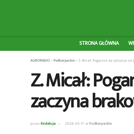
STRONA GŁÓWNA
W
AGRORADIO
>
Podkarpackie
>
Z. Micał: Pogarsza się sytuacja n
Z. Micał: Pogar
zaczyna brak
przez
Redakcja
2026-05-11
w
Podkarpackie