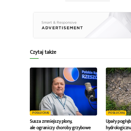
Czytaj także
POSŁUCHAJ
POSŁUCHAJ
Susza zmniejszy plony,
Upały pogłęb
ale ograniczy choroby grzybowe
hydrologiczn