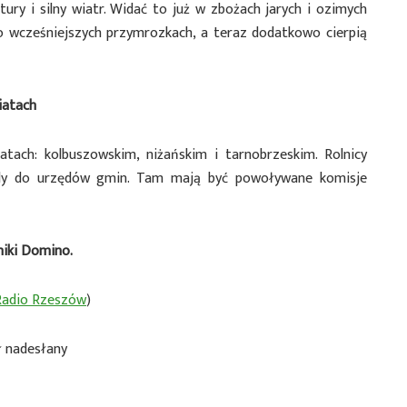
ry i silny wiatr. Widać to już w zbożach jarych i ozimych
po wcześniejszych przymrozkach, a teraz dodatkowo cierpią
iatach
atach: kolbuszowskim, niżańskim i tarnobrzeskim. Rolnicy
ody do urzędów gmin. Tam mają być powoływane komisje
iki Domino.
 Radio Rzeszów
)
ł nadesłany