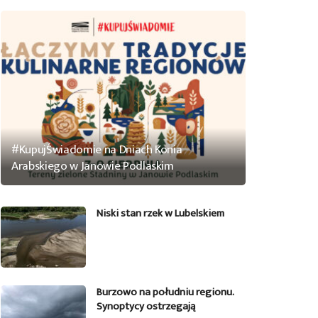
#KupujŚwiadomie na Dniach Konia
Arabskiego w Janowie Podlaskim
Niski stan rzek w Lubelskiem
Burzowo na południu regionu.
Synoptycy ostrzegają