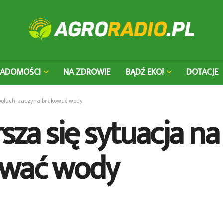
IADOMOŚCI
NA ZDROWIE
BĄDŹ EKO!
DOTACJE
a polach, zaczyna brakować wody
sza się sytuacja na
ować wody