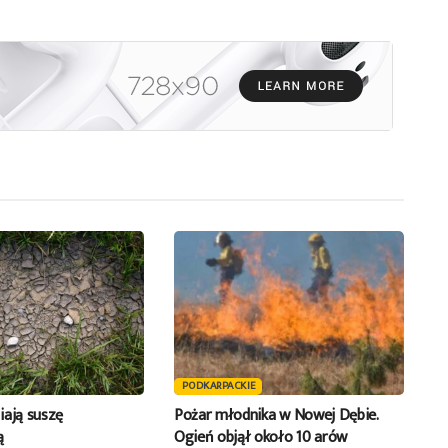
PODKARPACKIE
iają suszę
Pożar młodnika w Nowej Dębie.
ą
Ogień objął około 10 arów