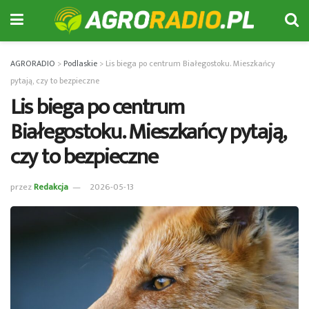
AGRORADIO
>
Podlaskie
>
Lis biega po centrum Białegostoku. Mieszkańcy
pytają, czy to bezpieczne
Lis biega po centrum
Białegostoku. Mieszkańcy pytają,
czy to bezpieczne
przez
Redakcja
2026-05-13