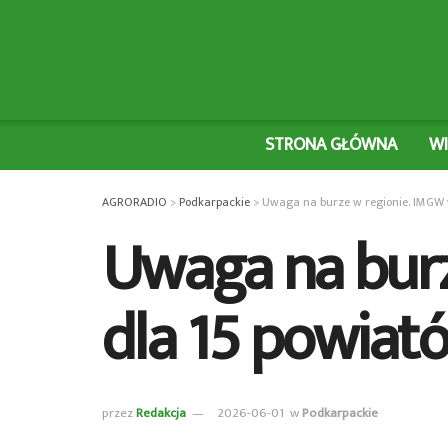
STRONA GŁÓWNA
W
AGRORADIO
>
Podkarpackie
>
Uwaga na burze w regionie. IMGW w
Uwaga na burz
dla 15 powiat
przez
Redakcja
2026-06-01
w
Podkarpackie