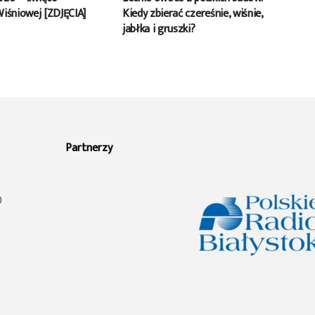
Wiśniowej [ZDJĘCIA]
Kiedy zbierać czereśnie, wiśnie,
jabłka i gruszki?
Partnerzy
0