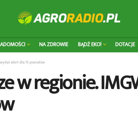
IADOMOŚCI
NA ZDROWIE
BĄDŹ EKO!
DOTACJE
ydał alert dla 15 powiatów
e w regionie. IMG
ów