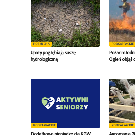
POSŁUCHAJ
PODKARPACKIE
Upały pogłębiają suszę
Pożar młodni
hydrologiczną
Ogień objął 
PODKARPACKIE
PODKARPACKIE
Dodatkowe pieniądze dla KGW
Agromania 2