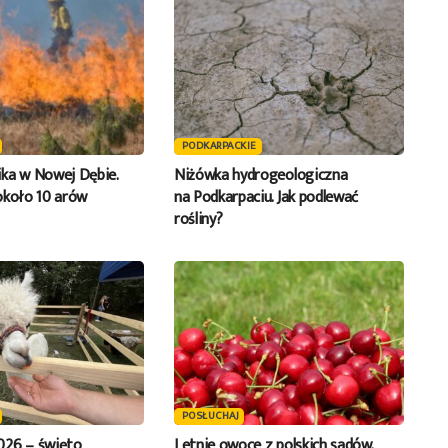
PODKARPACKIE
ka w Nowej Dębie.
Niżówka hydrogeologiczna
około 10 arów
na Podkarpaciu. Jak podlewać
rośliny?
POSŁUCHAJ
026 – święto
Letnie owoce z polskich sadów.