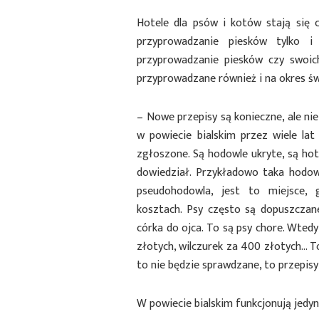
Hotele dla psów i kotów stają się 
przyprowadzanie piesków tylko i
przyprowadzanie piesków czy swoich
przyprowadzane również i na okres ś
– Nowe przepisy są konieczne, ale ni
w powiecie bialskim przez wiele lat 
zgłoszone. Są hodowle ukryte, są hote
dowiedział. Przykładowo taka hodow
pseudohodowla, jest to miejsce, 
kosztach. Psy często są dopuszczan
córka do ojca. To są psy chore. Wted
złotych, wilczurek za 400 złotych… To n
to nie będzie sprawdzane, to przepi
W powiecie bialskim funkcjonują jedyn