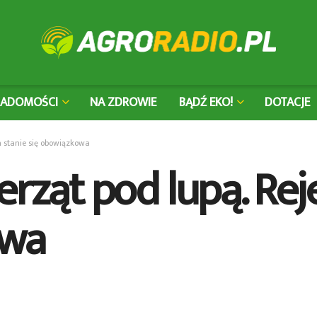
IADOMOŚCI
NA ZDROWIE
BĄDŹ EKO!
DOTACJE
ja stanie się obowiązkowa
erząt pod lupą. Rej
owa