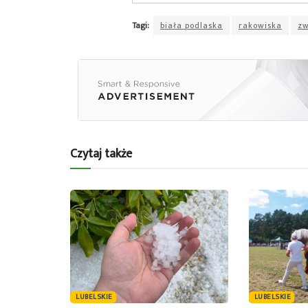
Tagi:
biała podlaska
rakowiska
zw
Czytaj także
LUBELSKIE
LUBELSKIE