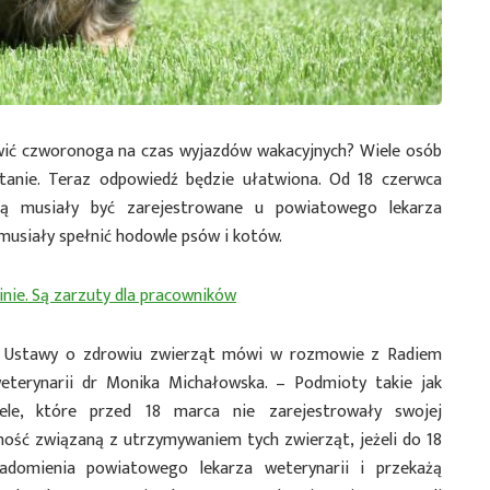
ić czworonoga na czas wyjazdów wakacyjnych? Wiele osób
pytanie. Teraz odpowiedź będzie ułatwiona. Od 18 czerwca
dą musiały być zarejestrowane u powiatowego lekarza
 musiały spełnić hodowle psów i kotów.
inie. Są zarzuty dla pracowników
 z Ustawy o zdrowiu zwierząt mówi w rozmowie z Radiem
weterynarii dr Monika Michałowska. – Podmioty takie jak
e, które przed 18 marca nie zarejestrowały swojej
ność związaną z utrzymywaniem tych zwierząt, jeżeli do 18
domienia powiatowego lekarza weterynarii i przekażą