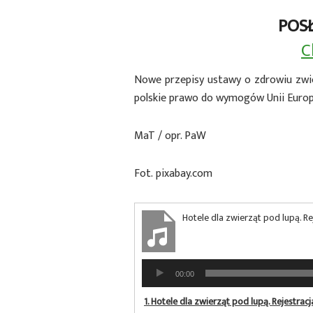
POS
C
Nowe przepisy ustawy o zdrowiu zwi
polskie prawo do wymogów Unii Europe
MaT / opr. PaW
Fot. pixabay.com
Hotele dla zwierząt pod lupą. R
Odtwarzacz
00:00
plików
dźwiękowych
1.
Hotele dla zwierząt pod lupą. Rejestrac