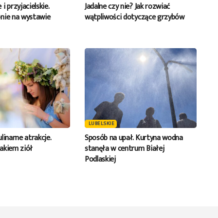
i przyjacielskie.
Jadalne czy nie? Jak rozwiać
nie na wystawie
wątpliwości dotyczące grzybów
LUBELSKIE
linarne atrakcje.
Sposób na upał. Kurtyna wodna
akiem ziół
stanęła w centrum Białej
Podlaskiej