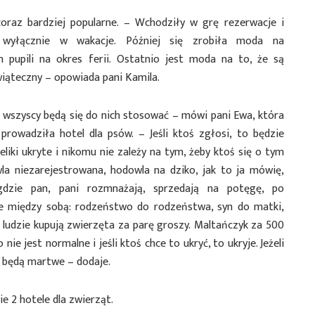
coraz bardziej popularne. – Wchodziły w grę rezerwacje i
 wyłącznie w wakacje. Później się zrobiła moda na
 pupili na okres ferii. Ostatnio jest moda na to, że są
wiąteczny – opowiada pani Kamila.
e wszyscy będą się do nich stosować – mówi pani Ewa, która
prowadziła hotel dla psów. – Jeśli ktoś zgłosi, to będzie
liki ukryte i nikomu nie zależy na tym, żeby ktoś się o tym
la niezarejestrowana, hodowla na dziko, jak to ja mówię,
gdzie pan, pani rozmnażają, sprzedają na potęgę, po
e między sobą: rodzeństwo do rodzeństwa, syn do matki,
y ludzie kupują zwierzęta za parę groszy. Maltańczyk za 500
ie jest normalne i jeśli ktoś chce to ukryć, to ukryje. Jeżeli
sy będą martwe – dodaje.
ie 2 hotele dla zwierząt.