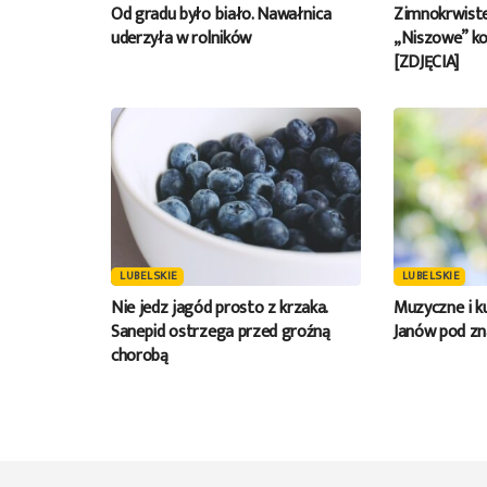
Od gradu było biało. Nawałnica
Zimnokrwiste 
uderzyła w rolników
„Niszowe” ko
[ZDJĘCIA]
LUBELSKIE
LUBELSKIE
Nie jedz jagód prosto z krzaka.
Muzyczne i ku
Sanepid ostrzega przed groźną
Janów pod zn
chorobą