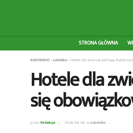
STRONA GŁÓWNA
W
AGRORADIO
>
Lubelskie
>
Hotele dla zwierząt pod lupą. Rejestrac
Hotele dla zwi
się obowiązk
przez
Redakcja
2026-06-08
w
Lubelskie