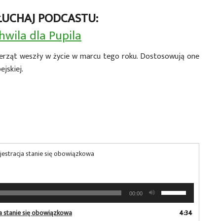
ŁUCHAJ PODCASTU:
hwila dla Pupila
erząt weszły w życie w marcu tego roku. Dostosowują one
jskiej.
ejestracja stanie się obowiązkowa
Używaj
00:00
strzałek
do
ja stanie się obowiązkowa
4:34
góry