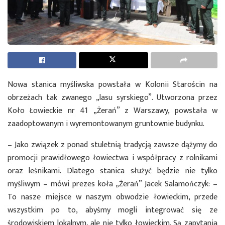
Nowa stanica myśliwska powstała w Kolonii Starościn na
obrzeżach tak zwanego „lasu syrskiego”. Utworzona przez
Koło Łowieckie nr 41 „Żerań” z Warszawy, powstała w
zaadoptowanym i wyremontowanym gruntownie budynku.
– Jako związek z ponad stuletnią tradycją zawsze dążymy do
promocji prawidłowego łowiectwa i współpracy z rolnikami
oraz leśnikami. Dlatego stanica służyć będzie nie tylko
myśliwym – mówi prezes koła „Żerań” Jacek Salamończyk: –
To nasze miejsce w naszym obwodzie łowieckim, przede
wszystkim po to, abyśmy mogli integrować się ze
środowiskiem lokalnym, ale nie tylko łowieckim. Są zapytania