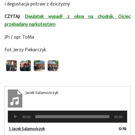
i degustacja potraw z dziczyzny.
CZYTAJ:
Dwulatek wypadł z okna na chodnik. Ojciec
przebadany narkotestem
JPi / opr. ToMa
Fot. Jerzy Piekarczyk
Jacek Salamończyk
Odtwarzacz
00:00
00:00
plików
dźwiękowych
1.
Jacek Salamończyk
0:19