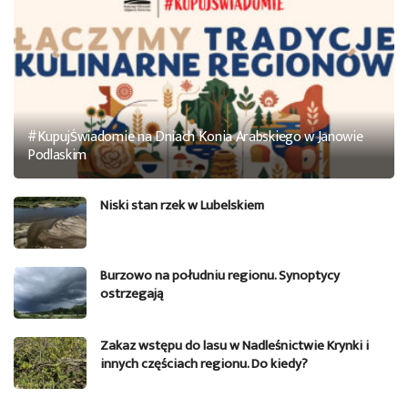
#KupujŚwiadomie na Dniach Konia Arabskiego w Janowie
Podlaskim
Niski stan rzek w Lubelskiem
Burzowo na południu regionu. Synoptycy
ostrzegają
Zakaz wstępu do lasu w Nadleśnictwie Krynki i
innych częściach regionu. Do kiedy?