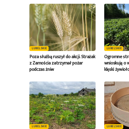
LUBELSKIE
LUBELSKIE
Poza służbą ruszył do akcji. Strażak
Ogromne stra
z Zamościa zatrzymał pożar
wnioskują o 
podczas żniw
klęski żywioł
LUBELSKIE
LUBELSKIE