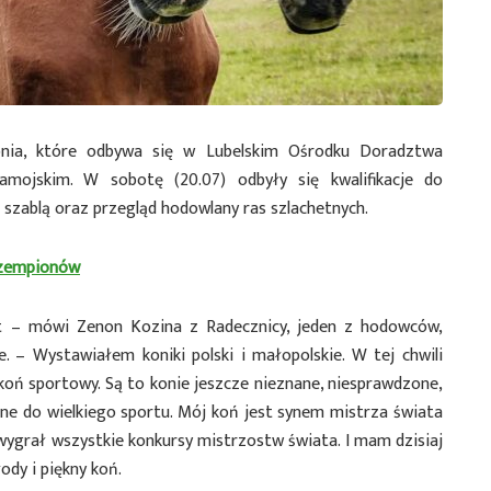
nia, które odbywa się w Lubelskim Ośrodku Doradztwa
amojskim. W sobotę (20.07) odbyły się kwalifikacje do
 szablą oraz przegląd hodowlany ras szlachetnych.
czempionów
t – mówi Zenon Kozina z Radecznicy, jeden z hodowców,
. – Wystawiałem koniki polski i małopolskie. W tej chwili
koń sportowy. Są to konie jeszcze nieznane, niesprawdzone,
ne do wielkiego sportu. Mój koń jest synem mistrza świata
 wygrał wszystkie konkursy mistrzostw świata. I mam dzisiaj
ody i piękny koń.