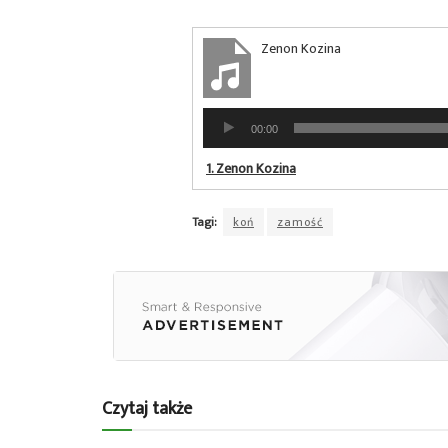
Zenon Kozina
Odtwarzacz
00:00
plików
dźwiękowych
1.
Zenon Kozina
Tagi:
koń
zamość
Czytaj także