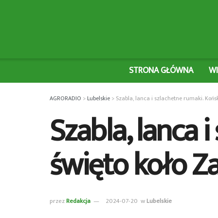
STRONA GŁÓWNA
W
AGRORADIO
>
Lubelskie
>
Szabla, lanca i szlachetne rumaki. Końs
Szabla, lanca 
święto koło Z
przez
Redakcja
2024-07-20
w
Lubelskie