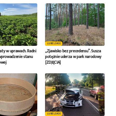
LUBELSKIE
ty w uprawach. Radni
„Zjawisko bez precedensu”. Susza
wprowadzenie stanu
potężnie uderza w park narodowy
owej
[ZDJĘCIA]
LUBELSKIE