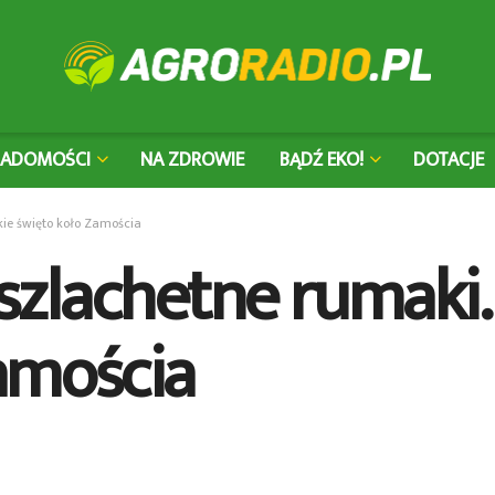
IADOMOŚCI
NA ZDROWIE
BĄDŹ EKO!
DOTACJE
kie święto koło Zamościa
i szlachetne rumaki
amościa