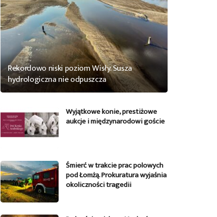
Rekordowo niski poziom Wisły. Susza
hydrologiczna nie odpuszcza
Wyjątkowe konie, prestiżowe
aukcje i międzynarodowi goście
Śmierć w trakcie prac polowych
pod Łomżą. Prokuratura wyjaśnia
okoliczności tragedii