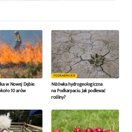
PODKARPACKIE
ka w Nowej Dębie.
Niżówka hydrogeologiczna
około 10 arów
na Podkarpaciu. Jak podlewać
rośliny?