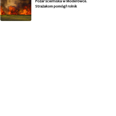
Pożar ścierniska w Moderówce.
Strażakom pomógł rolnik