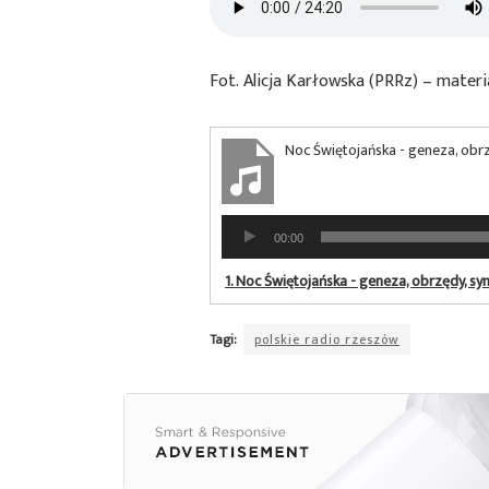
Fot. Alicja Karłowska (PRRz) – mater
Noc Świętojańska - geneza, obr
Odtwarzacz
00:00
plików
dźwiękowych
1.
Noc Świętojańska - geneza, obrzędy, sy
Tagi:
polskie radio rzeszów