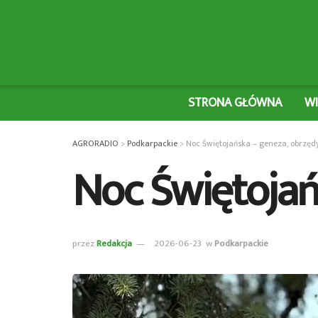
STRONA GŁÓWNA
W
AGRORADIO
>
Podkarpackie
>
Noc Świętojańska – geneza, obrzędy
Noc Świętojań
przez
Redakcja
2026-06-23
w
Podkarpackie