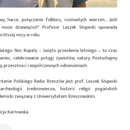
y, harce, połączenie folkloru, rozmaitych wierzeń… Jeśli
o może dziewięćsił? Profesor Leszek Słupecki opowiada
krótszej nocy w roku.
latego Noc Kupały – święto przesilenia letniego – to czas
taniec, celebrowanie potęgi żywiołów, natury. Posłuchajmy
y, przeszłości i współczesnych odniesieniach.
ntenie Polskiego Radio Rzeszów jest prof. Leszek Słupecki
rcheologii średniowiecza, historii religii pogańskich
ademicki związany z Uniwersytetem Rzeszowskim.
icja Karłowska.