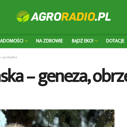
IADOMOŚCI
NA ZDROWIE
BĄDŹ EKO!
DOTACJE
, symbolika
ska – geneza, obrz