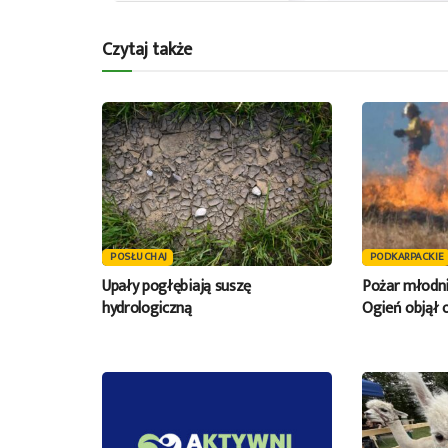
Czytaj także
POSŁUCHAJ
PODKARPACKIE
Upały pogłębiają suszę
Pożar młodni
hydrologiczną
Ogień objął 