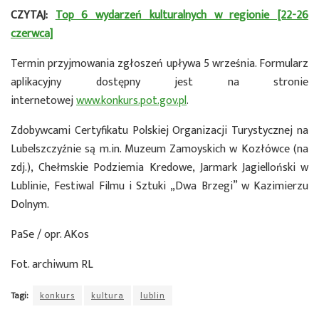
CZYTAJ:
Top 6 wydarzeń kulturalnych w regionie [22-26
czerwca]
Termin przyjmowania zgłoszeń upływa 5 września. Formularz
aplikacyjny dostępny jest na stronie
internetowej
www.konkurs.pot.gov.pl
.
Zdobywcami Certyfikatu Polskiej Organizacji Turystycznej na
Lubelszczyźnie są m.in. Muzeum Zamoyskich w Kozłówce (na
zdj.), Chełmskie Podziemia Kredowe, Jarmark Jagielloński w
Lublinie, Festiwal Filmu i Sztuki „Dwa Brzegi” w Kazimierzu
Dolnym.
PaSe / opr. AKos
Fot. archiwum RL
Tagi:
konkurs
kultura
lublin