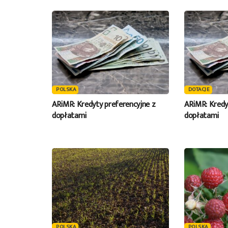
POLSKA
DOTACJE
ARiMR: Kredyty preferencyjne z
ARiMR: Kredy
dopłatami
dopłatami
POLSKA
POLSKA