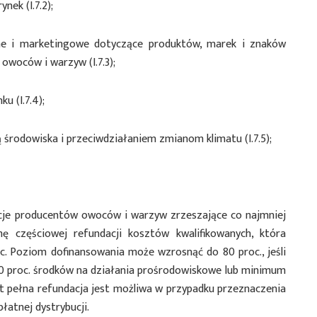
ek (I.7.2);
jne i marketingowe dotyczące produktów, marek i znaków
woców i warzyw (I.7.3);
u (I.7.4);
 środowiska i przeciwdziałaniem zmianom klimatu (I.7.5);
je producentów owoców i warzyw zrzeszające co najmniej
ę częściowej refundacji kosztów kwalifikowanych, która
. Poziom dofinansowania może wzrosnąć do 80 proc., jeśli
20 proc. środków na działania prośrodowiskowe lub minimum
st pełna refundacja jest możliwa w przypadku przeznaczenia
łatnej dystrybucji.