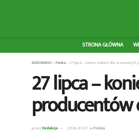
STRONA GŁÓWNA
W
AGRORADIO
>
Polska
>
27 lipca – koniec naboru dla zrzeszonyc
27 lipca – kon
producentów 
przez
Redakcja
2026-07-07
w
Polska