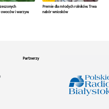
rzeszonych
Premie dla młodych rolników. Trwa
 owoców i warzyw.
nabór wniosków
Partnerzy
0