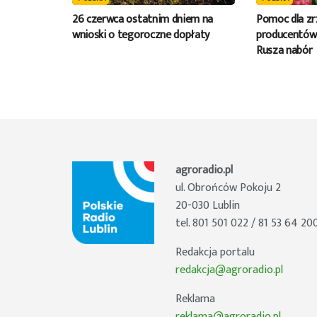
26 czerwca ostatnim dniem na
Pomoc dla z
wnioski o tegoroczne dopłaty
producentów
Rusza nabór
agroradio.pl
ul. Obrońców Pokoju 2
20-030 Lublin
tel. 801 501 022 / 81 53 64 20
Redakcja portalu
redakcja@agroradio.pl
Reklama
reklama@agroradio.pl