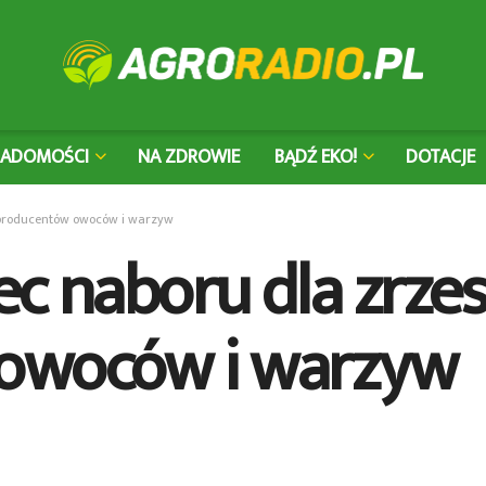
IADOMOŚCI
NA ZDROWIE
BĄDŹ EKO!
DOTACJE
h producentów owoców i warzyw
iec naboru dla zrz
owoców i warzyw