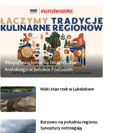
#KupujŚwiadomie na Dniach Konia
Arabskiego w Janowie Podlaskim
Niski stan rzek w Lubelskiem
Burzowo na południu regionu.
Synoptycy ostrzegają