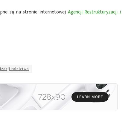
ępne są na stronie internetowej
Agencji Restrukturyzacji i
izacji rolnictwa