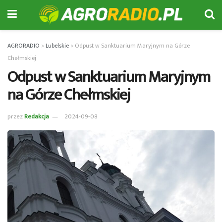
AGRORADIO
>
Lubelskie
>
Odpust w Sanktuarium Maryjnym na Górze
Chełmskiej
Odpust w Sanktuarium Maryjnym
na Górze Chełmskiej
przez
Redakcja
2024-09-08