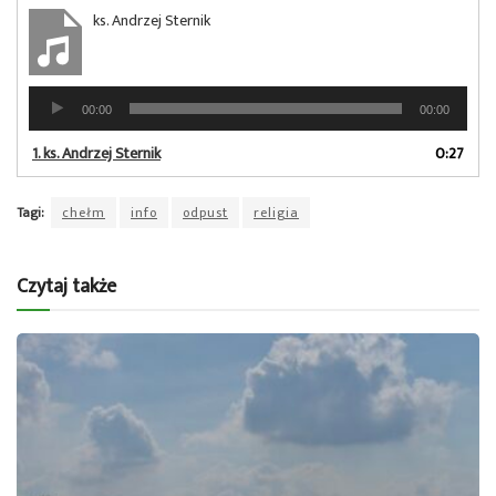
ks. Andrzej Sternik
Odtwarzacz
00:00
00:00
plików
dźwiękowych
1.
ks. Andrzej Sternik
0:27
Tagi:
chełm
info
odpust
religia
Czytaj także