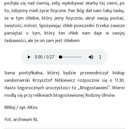
pochyla się nad ziemią, żeby wydobywać skarby tej ziemi, po
to, żebyśmy mieli życie fizyczne. Pan Bóg dał nam taką łaskę,
że w tym chlebie, który jemy fizycznie, ukrył swoją postać,
świętość, miłość. Spożywając chleb powszedni trzeba zawsze
pamiętać o tym, który ten chleb nam daje w swojej
łaskawości, ale że on sam jest chlebem.
Suma pontyfikalna, której będzie przewodniczył biskup
sandomierski Krzysztof Nitkiewicz rozpocznie się o 11.30.
Hasło tegorocznych uroczystości to „Błogosławieni”. Wierni
modlą się przy relikwiach błogosławionej Rodziny Ulmów.
MMaj / opr. AKos
Fot. archiwum RL