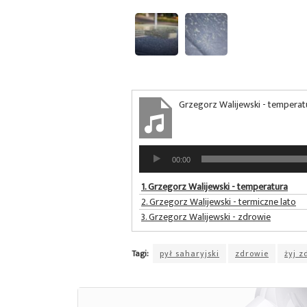
Grzegorz Walijewski - temperat
Odtwarzacz
00:00
plików
dźwiękowych
1.
Grzegorz Walijewski - temperatura
2.
Grzegorz Walijewski - termiczne lato
3.
Grzegorz Walijewski - zdrowie
Tagi:
pył saharyjski
zdrowie
żyj z