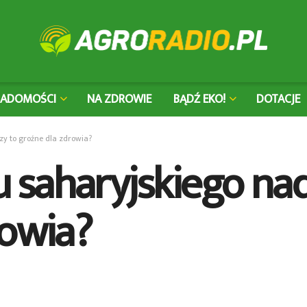
IADOMOŚCI
NA ZDROWIE
BĄDŹ EKO!
DOTACJE
zy to groźne dla zdrowia?
saharyjskiego nad 
rowia?