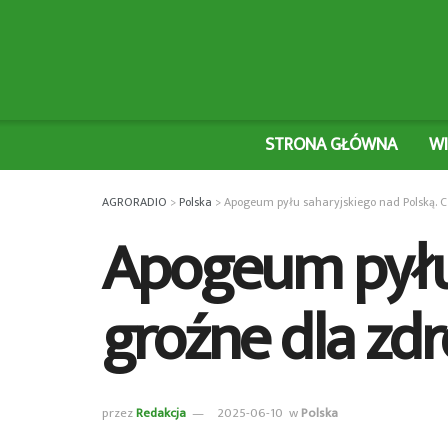
STRONA GŁÓWNA
W
AGRORADIO
>
Polska
>
Apogeum pyłu saharyjskiego nad Polską. C
Apogeum pyłu 
groźne dla zd
przez
Redakcja
2025-06-10
w
Polska