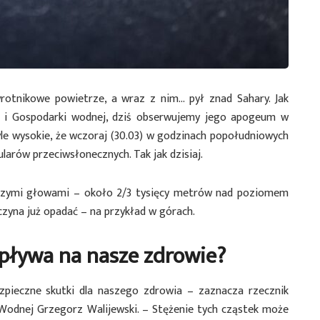
wrotnikowe powietrze, a wraz z nim… pył znad Sahary. Jak
i i Gospodarki wodnej, dziś obserwujemy jego apogeum w
tyle wysokie, że wczoraj (30.03) w godzinach popołudniowych
larów przeciwsłonecznych. Tak jak dzisiaj.
naszymi głowami – około 2/3 tysięcy metrów nad poziomem
czyna już opadać – na przykład w górach.
wpływa na nasze zdrowie?
pieczne skutki dla naszego zdrowia – zaznacza rzecznik
 Wodnej Grzegorz Walijewski. – Stężenie tych cząstek może