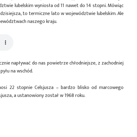
twie lubelskim wyniosła od 11 nawet do 14 stopni. Mówiąc
dzisiejsza, to termiczne lato w województwie lubelskim. Ale
ojewództwach naszego kraju.
acznie napływać do nas powietrze chłodniejsze, z zachodniej
 pyłu na wschód.
nosi 22 stopnie Celsjusza – bardzo blisko od marcowego
lsjusza, a ustanowiony został w 1968 roku.