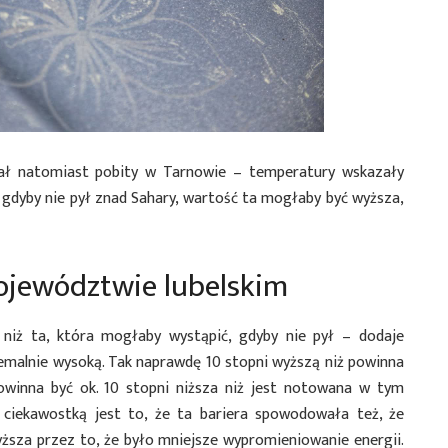
ał natomiast pobity w Tarnowie – temperatury wskazały
, gdyby nie pył znad Sahary, wartość ta mogłaby być wyższa,
ojewództwie lubelskim
niż ta, która mogłaby wystąpić, gdyby nie pył – dodaje
tremalnie wysoką. Tak naprawdę 10 stopni wyższą niż powinna
powinna być ok. 10 stopni niższa niż jest notowana w tym
iekawostką jest to, że ta bariera spowodowała też, że
ższa przez to, że było mniejsze wypromieniowanie energii.