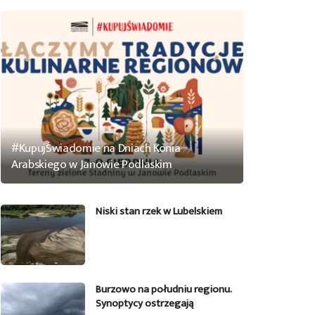
#KupujŚwiadomie na Dniach Konia
Arabskiego w Janowie Podlaskim
Niski stan rzek w Lubelskiem
Burzowo na południu regionu.
Synoptycy ostrzegają