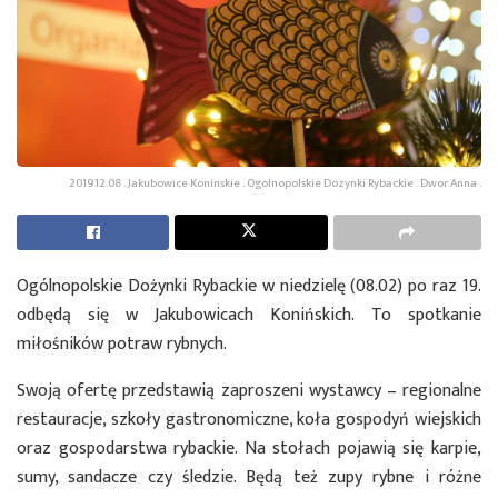
2019.12.08 . Jakubowice Koninskie . Ogolnopolskie Dozynki Rybackie . Dwor Anna .
Ogólnopolskie Dożynki Rybackie w niedzielę (08.02) po raz 19.
odbędą się w Jakubowicach Konińskich. To spotkanie
miłośników potraw rybnych.
Swoją ofertę przedstawią zaproszeni wystawcy – regionalne
restauracje, szkoły gastronomiczne, koła gospodyń wiejskich
oraz gospodarstwa rybackie. Na stołach pojawią się karpie,
sumy, sandacze czy śledzie. Będą też zupy rybne i różne