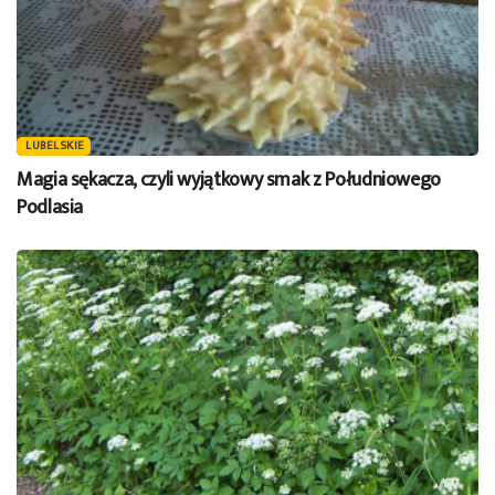
LUBELSKIE
Magia sękacza, czyli wyjątkowy smak z Południowego
Podlasia