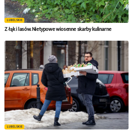
LUBELSKIE
Z łąk i lasów. Nietypowe wiosenne skarby kulinarne
LUBELSKIE