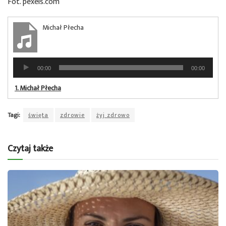
Fot. pexels.com
Michał Płecha
Odtwarzacz
00:00
00:00
plików
dźwiękowych
1.
Michał Płecha
Tagi:
święta
zdrowie
żyj zdrowo
Czytaj także