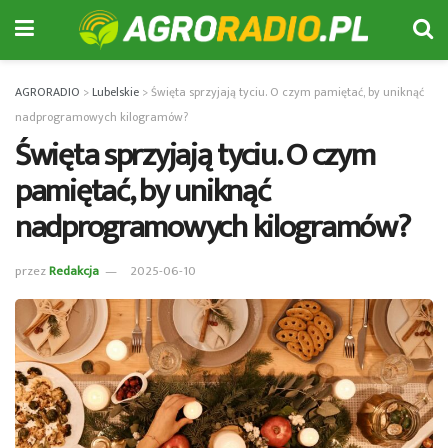
AGRORADIO
>
Lubelskie
>
Święta sprzyjają tyciu. O czym pamiętać, by uniknąć
nadprogramowych kilogramów?
Święta sprzyjają tyciu. O czym
pamiętać, by uniknąć
nadprogramowych kilogramów?
przez
Redakcja
2025-06-10