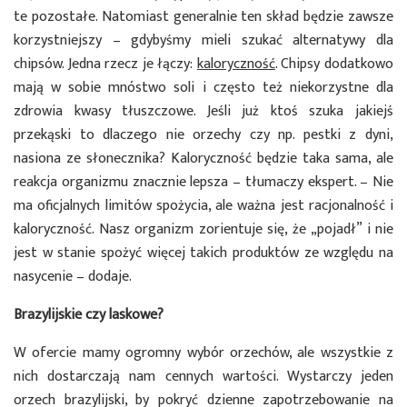
te pozostałe. Natomiast generalnie ten skład będzie zawsze
korzystniejszy – gdybyśmy mieli szukać alternatywy dla
chipsów. Jedna rzecz je łączy:
kaloryczność
. Chipsy dodatkowo
mają w sobie mnóstwo soli i często też niekorzystne dla
zdrowia kwasy tłuszczowe. Jeśli już ktoś szuka jakiejś
przekąski to dlaczego nie orzechy czy np. pestki z dyni,
nasiona ze słonecznika? Kaloryczność będzie taka sama, ale
reakcja organizmu znacznie lepsza – tłumaczy ekspert. – Nie
ma oficjalnych limitów spożycia, ale ważna jest racjonalność i
kaloryczność. Nasz organizm zorientuje się, że „pojadł” i nie
jest w stanie spożyć więcej takich produktów ze względu na
nasycenie – dodaje.
Brazylijskie czy laskowe?
W ofercie mamy ogromny wybór orzechów, ale wszystkie z
nich dostarczają nam cennych wartości. Wystarczy jeden
orzech brazylijski, by pokryć dzienne zapotrzebowanie na