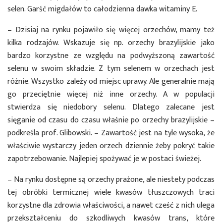
selen. Garść migdałów to całodzienna dawka witaminy E.
– Dzisiaj na rynku pojawiło się więcej orzechów, mamy też
kilka rodzajów. Wskazuje się np. orzechy brazylijskie jako
bardzo korzystne ze względu na podwyższoną zawartość
selenu w swoim składzie. Z tym selenem w orzechach jest
różnie. Wszystko zależy od miejsc uprawy. Ale generalnie mają
go przeciętnie więcej niż inne orzechy. A w populacji
stwierdza się niedobory selenu. Dlatego zalecane jest
sięganie od czasu do czasu właśnie po orzechy brazylijskie –
podkreśla prof. Glibowski. – Zawartość jest na tyle wysoka, że
właściwie wystarczy jeden orzech dziennie żeby pokryć takie
zapotrzebowanie. Najlepiej spożywać je w postaci świeżej.
– Na rynku dostępne są orzechy prażone, ale niestety podczas
tej obróbki termicznej wiele kwasów tłuszczowych traci
korzystne dla zdrowia właściwości, a nawet cześć z nich ulega
przekształceniu do szkodliwych kwasów trans, które