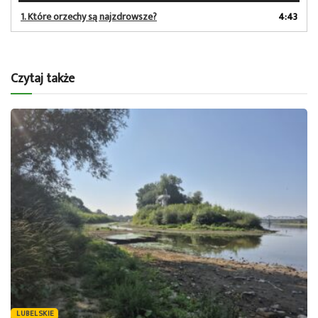
dźwiękowych
1.
Które orzechy są najzdrowsze?
4:43
Czytaj także
LUBELSKIE