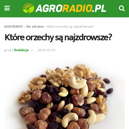
AGRORADIO
>
Na zdrowie
>
Które orzechy są najzdrowsze?
Które orzechy są najzdrowsze?
przez
Redakcja
2025-01-21