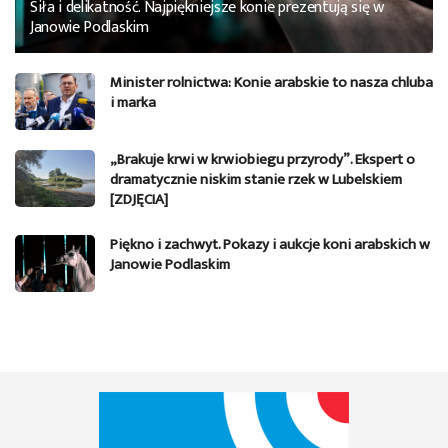
Siła i delikatność. Najpiękniejsze konie prezentują się w
Janowie Podlaskim
Minister rolnictwa: Konie arabskie to nasza chluba
i marka
„Brakuje krwi w krwiobiegu przyrody”. Ekspert o
dramatycznie niskim stanie rzek w Lubelskiem
[ZDJĘCIA]
Piękno i zachwyt. Pokazy i aukcje koni arabskich w
Janowie Podlaskim