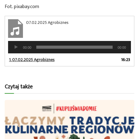
Fot. pixabay.com
07.02.2025 Agrobiznes
Odtwarzacz
00:00
00:00
plików
dźwiękowych
1.
07.02.2025 Agrobiznes
16:23
Czytaj także