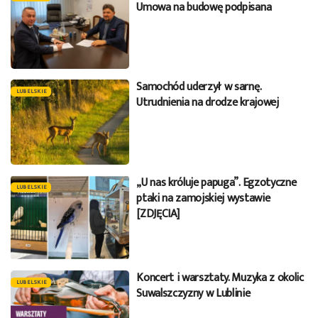
Umowa na budowę podpisana
Samochód uderzył w sarnę.
LUBELSKIE
Utrudnienia na drodze krajowej
„U nas króluje papuga”. Egzotyczne
LUBELSKIE
ptaki na zamojskiej wystawie
[ZDJĘCIA]
Koncert i warsztaty. Muzyka z okolic
LUBELSKIE
Suwalszczyzny w Lublinie