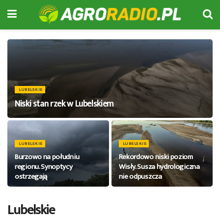
LUBELSKIE
Niski stan rzek w Lubelskiem
LUBELSKIE
LUBELSKIE
Burzowo na południu
Rekordowo niski poziom
regionu. Synoptycy
Wisły. Susza hydrologiczna
ostrzegają
nie odpuszcza
Lubelskie