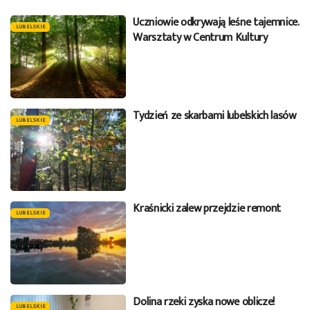
Uczniowie odkrywają leśne tajemnice.
LUBELSKIE
Warsztaty w Centrum Kultury
Tydzień ze skarbami lubelskich lasów
LUBELSKIE
Kraśnicki zalew przejdzie remont
LUBELSKIE
Dolina rzeki zyska nowe oblicze!
LUBELSKIE