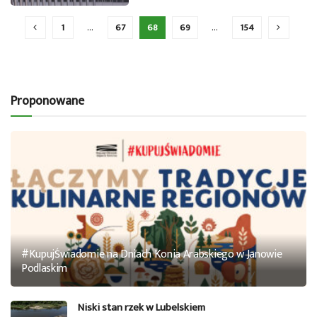
1
…
67
68
69
…
154
Proponowane
#KupujŚwiadomie na Dniach Konia Arabskiego w Janowie
Podlaskim
Niski stan rzek w Lubelskiem