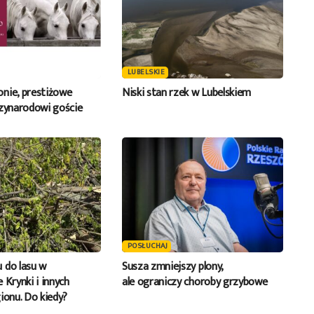
LUBELSKIE
nie, prestiżowe
Niski stan rzek w Lubelskiem
dzynarodowi goście
POSŁUCHAJ
 do lasu w
Susza zmniejszy plony,
 Krynki i innych
ale ograniczy choroby grzybowe
ionu. Do kiedy?