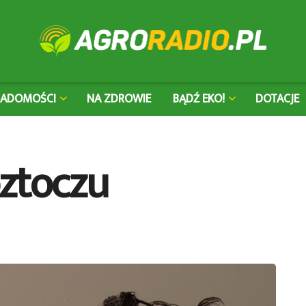
IADOMOŚCI
NA ZDROWIE
BĄDŹ EKO!
DOTACJE
ztoczu