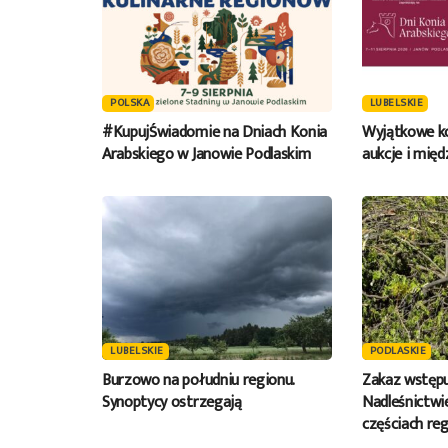
POLSKA
LUBELSKIE
#KupujŚwiadomie na Dniach Konia
Wyjątkowe ko
Arabskiego w Janowie Podlaskim
aukcje i mię
LUBELSKIE
PODLASKIE
Burzowo na południu regionu.
Zakaz wstępu
Synoptycy ostrzegają
Nadleśnictwie
częściach reg