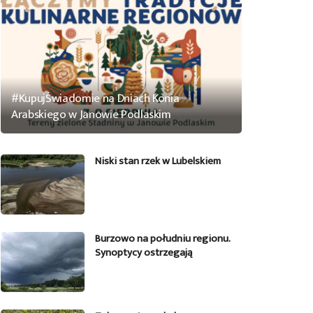
#KupujŚwiadomie na Dniach Konia
Arabskiego w Janowie Podlaskim
Niski stan rzek w Lubelskiem
Burzowo na południu regionu.
Synoptycy ostrzegają