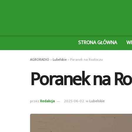
STRONA GŁÓWNA
W
AGRORADIO
>
Lubelskie
>
Poranek na Roztoczu
Poranek na Ro
przez
Redakcja
2025-06-02
w
Lubelskie