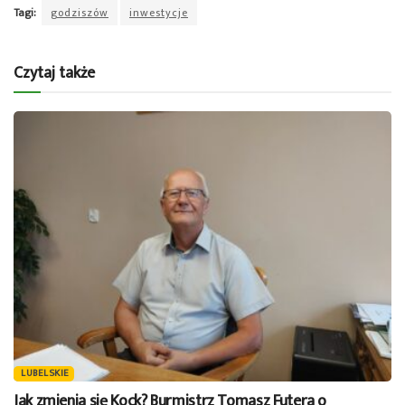
Tagi:
godziszów
inwestycje
Czytaj także
LUBELSKIE
Jak zmienia się Kock? Burmistrz Tomasz Futera o