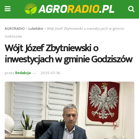
AGRORADIO
>
Lubelskie
>
Wójt Józef Zbytniewski o inwestycjach w gminie
Godziszów
Wójt Józef Zbytniewski o
inwestycjach w gminie Godziszów
przez
Redakcja
2025-07-16