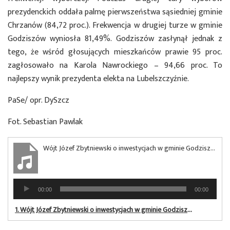
prezydenckich oddała palmę pierwszeństwa sąsiedniej gminie
Chrzanów (84,72 proc.). Frekwencja w drugiej turze w gminie
Godziszów wyniosła 81,49%. Godziszów zasłynął jednak z
tego, że wśród głosujących mieszkańców prawie 95 proc.
zagłosowało na Karola Nawrockiego – 94,66 proc. To
najlepszy wynik prezydenta elekta na Lubelszczyźnie.
PaSe/ opr. DySzcz
Fot. Sebastian Pawlak
Wójt Józef Zbytniewski o inwestycjach w gminie Godziszów
Odtwarzacz
00:00
00:00
plików
dźwiękowych
1.
Wójt Józef Zbytniewski o inwestycjach w gminie Godziszów