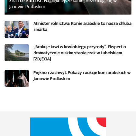
Siła i delikatność. Najpiękniejsze konie prezentują się w
Janowie Podlaskim
Minister rolnictwa: Konie arabskie to nasza chluba
i marka
„Brakuje krwi w krwiobiegu przyrody”. Ekspert o
dramatycznie niskim stanie rzek w Lubelskiem
[ZDJĘCIA]
Piękno i zachwyt. Pokazy i aukcje koni arabskich w
Janowie Podlaskim