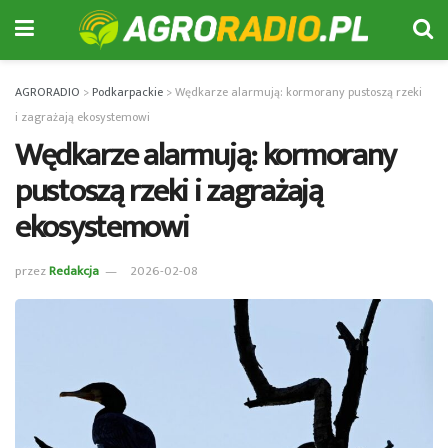
AGRORADIO
>
Podkarpackie
>
Wędkarze alarmują: kormorany pustoszą rzeki
i zagrażają ekosystemowi
Wędkarze alarmują: kormorany
pustoszą rzeki i zagrażają
ekosystemowi
przez
Redakcja
2026-02-08