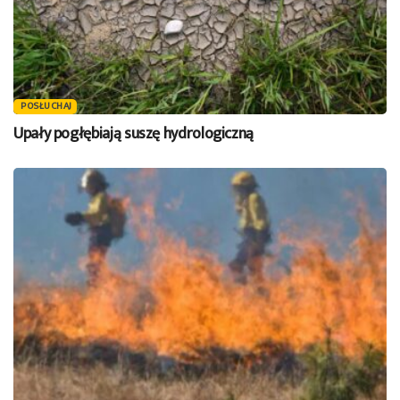
POSŁUCHAJ
Upały pogłębiają suszę hydrologiczną