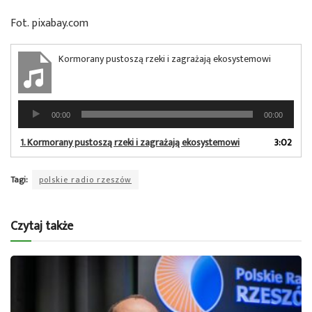
Fot. pixabay.com
Kormorany pustoszą rzeki i zagrażają ekosystemowi
Odtwarzacz
00:00
00:00
plików
dźwiękowych
1.
Kormorany pustoszą rzeki i zagrażają ekosystemowi
3:02
Tagi:
polskie radio rzeszów
Czytaj także