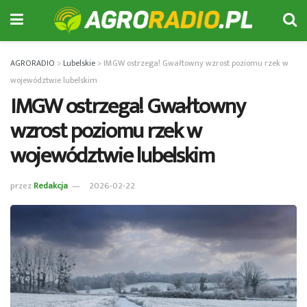
AGRORADIO
>
Lubelskie
>
IMGW ostrzega! Gwałtowny wzrost poziomu rzek w
województwie lubelskim
IMGW ostrzega! Gwałtowny
wzrost poziomu rzek w
województwie lubelskim
przez
Redakcja
2026-02-22