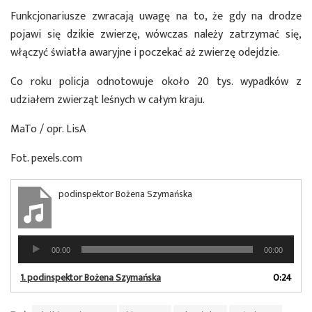
Funkcjonariusze zwracają uwagę na to, że gdy na drodze
pojawi się dzikie zwierzę, wówczas należy zatrzymać się,
włączyć światła awaryjne i poczekać aż zwierzę odejdzie.
Co roku policja odnotowuje około 20 tys. wypadków z
udziałem zwierząt leśnych w całym kraju.
MaTo / opr. LisA
Fot. pexels.com
podinspektor Bożena Szymańska
Odtwarzacz
00:00
00:00
plików
dźwiękowych
1.
podinspektor Bożena Szymańska
0:24