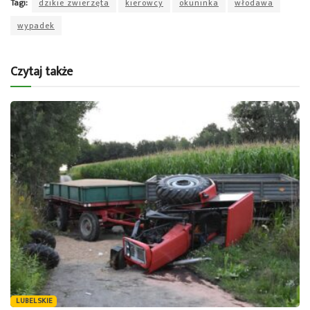
Tagi:
dzikie zwierzęta
kierowcy
okuninka
włodawa
wypadek
Czytaj także
LUBELSKIE