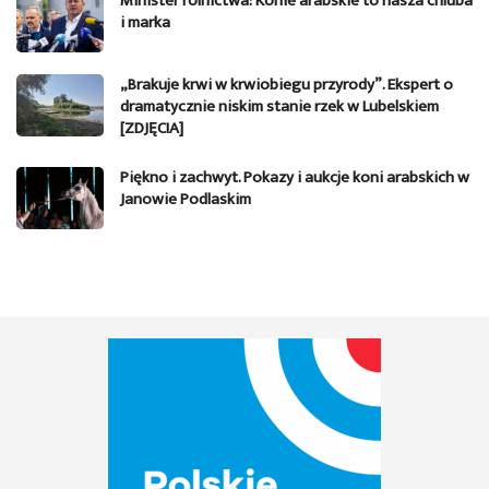
Minister rolnictwa: Konie arabskie to nasza chluba
i marka
„Brakuje krwi w krwiobiegu przyrody”. Ekspert o
dramatycznie niskim stanie rzek w Lubelskiem
[ZDJĘCIA]
Piękno i zachwyt. Pokazy i aukcje koni arabskich w
Janowie Podlaskim