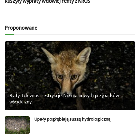
Ruszyły wypłaty wdowiej renty z KRUS
Proponowane
Białystok znosi restrykcje. Nie ma nowych przypadków
wścieklizny
Upały pogłębiają suszę hydrologiczną