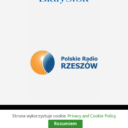
© 2026 Wszelkie prawa zastrzeżone. Radio Lublin S.A. w
Strona wykorzystuje cookie.
Privacy and Cookie Policy
.
likwidacji
Rozumiem