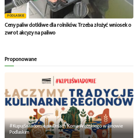
PODLASKIE
Ceny paliw dotkliwe dla rolników. Trzeba złożyć wniosek o
zwrot akcyzy na paliwo
Proponowane
#KupujŚwiadomie na Dniach Konia Arabskiego w Janowie
Podlaskim