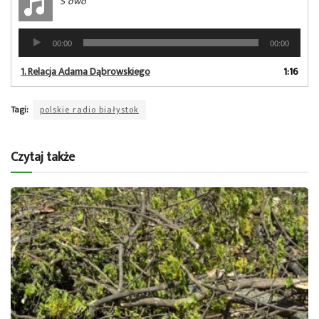
S³owo
Odtwarzacz
00:00
00:00
plików
dźwiękowych
1.
Relacja Adama Dąbrowskiego
1:16
Tagi:
polskie radio białystok
Czytaj także