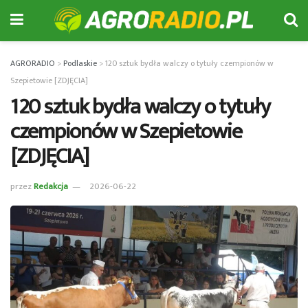
AGRORADIO
>
Podlaskie
>
120 sztuk bydła walczy o tytuły czempionów w
Szepietowie [ZDJĘCIA]
120 sztuk bydła walczy o tytuły
czempionów w Szepietowie
[ZDJĘCIA]
przez
Redakcja
2026-06-22