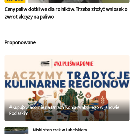
PODLASKIE
Ceny paliw dotkliwe dla rolników. Trzeba złożyć wniosek o
zwrot akcyzy na paliwo
Proponowane
#KupujŚwiadomie na Dniach Konia Arabskiego w Janowie
Podlaskim
Niski stan rzek w Lubelskiem