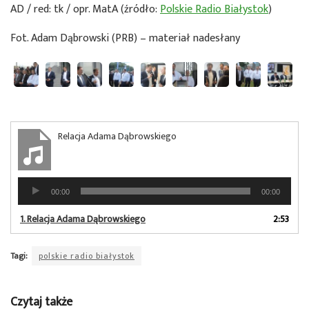
AD / red: tk / opr. MatA (źródło:
Polskie Radio Białystok
)
Fot. Adam Dąbrowski (PRB) – materiał nadesłany
Relacja Adama Dąbrowskiego
Odtwarzacz
00:00
00:00
plików
dźwiękowych
1.
Relacja Adama Dąbrowskiego
2:53
Tagi:
polskie radio białystok
Czytaj także