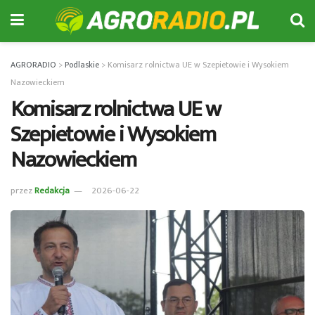
AGRORADIO
>
Podlaskie
>
Komisarz rolnictwa UE w Szepietowie i Wysokiem
Nazowieckiem
Komisarz rolnictwa UE w
Szepietowie i Wysokiem
Nazowieckiem
przez
Redakcja
2026-06-22