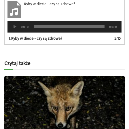
Ryby w diecie - czy są zdrowe?
Odtwarzacz
00:00
00:00
plików
dźwiękowych
1.
Ryby w diecie - czy są zdrowe?
5:15
Czytaj także