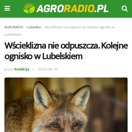
AGRORADIO
>
Lubelskie
>
Wścieklizna nie odpuszcza. Kolejne ognisko w
Lubelskiem
Wścieklizna nie odpuszcza. Kolejne
ognisko w Lubelskiem
przez
Redakcja
2025-06-10