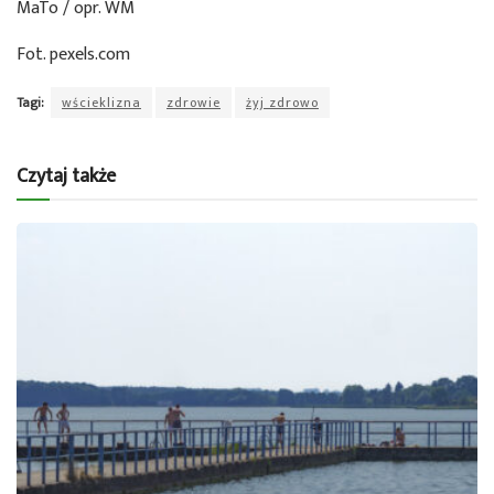
MaTo / opr. WM
Fot. pexels.com
Tagi:
wścieklizna
zdrowie
żyj zdrowo
Czytaj także