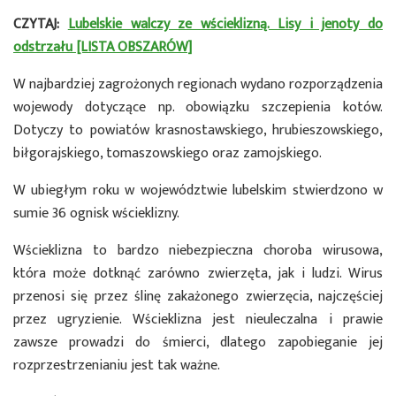
CZYTAJ:
Lubelskie walczy ze wścieklizną. Lisy i jenoty do
odstrzału [LISTA OBSZARÓW]
W najbardziej zagrożonych regionach wydano rozporządzenia
wojewody dotyczące np. obowiązku szczepienia kotów.
Dotyczy to powiatów krasnostawskiego, hrubieszowskiego,
biłgorajskiego, tomaszowskiego oraz zamojskiego.
W ubiegłym roku w województwie lubelskim stwierdzono w
sumie 36 ognisk wścieklizny.
Wścieklizna to bardzo niebezpieczna choroba wirusowa,
która może dotknąć zarówno zwierzęta, jak i ludzi. Wirus
przenosi się przez ślinę zakażonego zwierzęcia, najczęściej
przez ugryzienie. Wścieklizna jest nieuleczalna i prawie
zawsze prowadzi do śmierci, dlatego zapobieganie jej
rozprzestrzenianiu jest tak ważne.