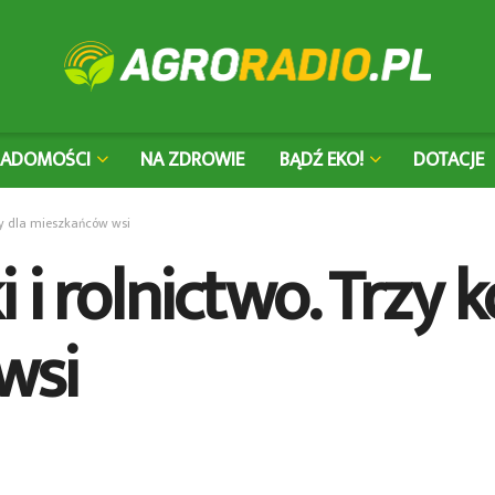
IADOMOŚCI
NA ZDROWIE
BĄDŹ EKO!
DOTACJE
sy dla mieszkańców wsi
 i rolnictwo. Trzy 
wsi