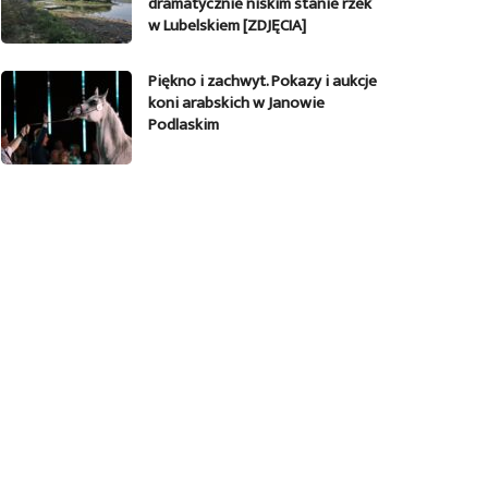
dramatycznie niskim stanie rzek
w Lubelskiem [ZDJĘCIA]
Piękno i zachwyt. Pokazy i aukcje
koni arabskich w Janowie
Podlaskim