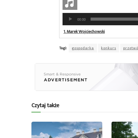
Odtwarzacz
00:00
plików
dźwiękowych
1.
Marek Wojciechowski
Tagi:
gospodarka
konkurs
przetw
Czytaj także