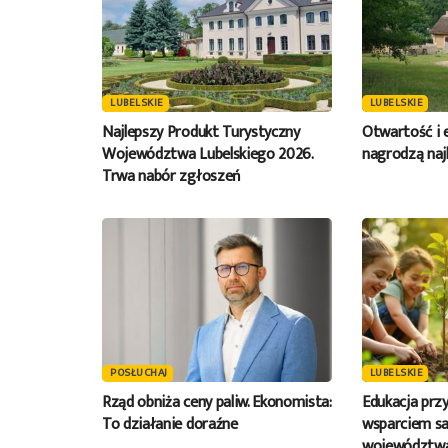
LUBELSKIE
LUBELSKIE
Najlepszy Produkt Turystyczny
Otwartość i 
Województwa Lubelskiego 2026.
nagrodzą naj
Trwa nabór zgłoszeń
POSŁUCHAJ
LUBELSKIE
Rząd obniża ceny paliw. Ekonomista:
Edukacja prz
To działanie doraźne
wsparciem s
województw