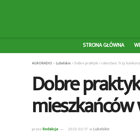
STRONA GŁÓWNA
W
AGRORADIO
>
Lubelskie
>
Dobre praktyki i rolnictwo. Trzy konkur
Dobre praktyki
mieszkańców 
przez
Redakcja
2025-02-17
w
Lubelskie