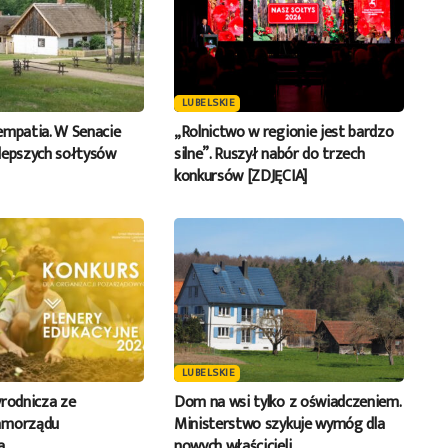
LUBELSKIE
empatia. W Senacie
„Rolnictwo w regionie jest bardzo
lepszych sołtysów
silne”. Ruszył nabór do trzech
konkursów [ZDJĘCIA]
LUBELSKIE
yrodnicza ze
Dom na wsi tylko z oświadczeniem.
amorządu
Ministerstwo szykuje wymóg dla
a
nowych właścicieli