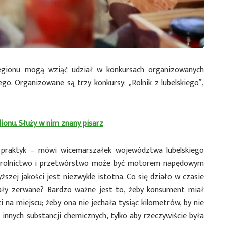
regionu mogą wziąć udział w konkursach organizowanych
o. Organizowane są trzy konkursy: „Rolnik z lubelskiego”,
lionu. Służy w nim znany pisarz
h praktyk – mówi wicemarszałek województwa lubelskiego
e rolnictwo i przetwórstwo może być motorem napędowym
szej jakości jest niezwykle istotna. Co się działo w czasie
ały zerwane? Bardzo ważne jest to, żeby konsument miał
 na miejscu; żeby ona nie jechała tysiąc kilometrów, by nie
innych substancji chemicznych, tylko aby rzeczywiście była