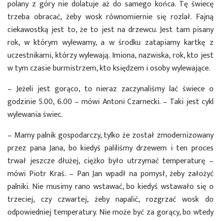
polany z góry nie dolatuje aż do samego końca. Tę świecę
trzeba obracać, żeby wosk równomiernie się rozlał. Fajną
ciekawostką jest to, że to jest na drzewcu. Jest tam pisany
rok, w którym wylewamy, a w środku zatapiamy kartkę z
uczestnikami, którzy wylewają. Imiona, nazwiska, rok, kto jest
w tym czasie burmistrzem, kto księdzem i osoby wylewające.
– Jeżeli jest gorąco, to nieraz zaczynaliśmy lać świece o
godzinie 5.00, 6.00 – mówi Antoni Czarnecki. – Taki jest cykl
wylewania świec.
– Mamy palnik gospodarczy, tylko że został zmodernizowany
przez pana Jana, bo kiedyś paliliśmy drzewem i ten proces
trwał jeszcze dłużej, ciężko było utrzymać temperaturę –
mówi Piotr Kraś. – Pan Jan wpadł na pomysł, żeby założyć
palniki. Nie musimy rano wstawać, bo kiedyś wstawało się o
trzeciej, czy czwartej, żeby napalić, rozgrzać wosk do
odpowiedniej temperatury. Nie może być za gorący, bo wtedy