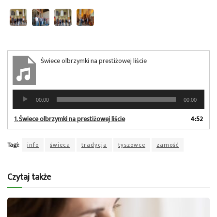
Świece olbrzymki na prestiżowej liście
Odtwarzacz
00:00
00:00
plików
dźwiękowych
1.
Świece olbrzymki na prestiżowej liście
4:52
Tagi:
info
świeca
tradycja
tyszowce
zamość
Czytaj także