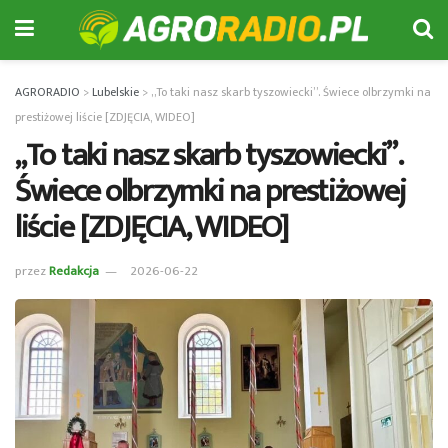
AGRORADIO
>
Lubelskie
>
„To taki nasz skarb tyszowiecki”. Świece olbrzymki na
prestiżowej liście [ZDJĘCIA, WIDEO]
„To taki nasz skarb tyszowiecki”.
Świece olbrzymki na prestiżowej
liście [ZDJĘCIA, WIDEO]
przez
Redakcja
2026-06-22