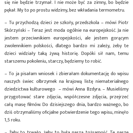
się nie będzie trzymał. I nie może być za zimny, bo będzie
pękał. My to po prostu widzimy, bez wkładania termometru.
– Tu przychodzą dzieci ze szkoły, przedszkola – mówi Piotr
Skórzyński – Teraz jest moda ogólnie na europejskość. Ja nie
jestem przeciwnikiem europejskości, ale jestem gorącym
zwolennikiem polskości, dlatego bardzo mi zależy, żeby te
dzieci widziały taką żywą historię. Dopóki sił nam, temu
starszemu pokoleniu, starczy, będziemy to robić.
– To ja pisałam wniosek i zbierałam dokumentację do wpisu
naszych świec olbrzymek na krajową listę niematerialnego
dziedzictwa kulturowego – mówi Anna Bzdyra. – Musieliśmy
przygotować stare zdjęcia, współczesne zdjęcia, przejrzeć
całą masę filmów. Do dzisiejszego dnia, bardzo ważnego, bo
dziś otrzymaliśmy oficjalne potwierdzenie tego wpisu, minęło
1,5 roku.
– Żeby to trwało, żeby to była nasza tożsamość. Te nasze